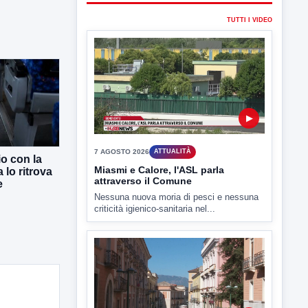
▶
7 AGOSTO 2026
ATTUALITÀ
Miasmi e Calore, l'ASL parla
attraverso il Comune
Nessuna nuova moria di pesci e nessuna
criticità igienico-sanitaria nel...
io con la
 lo ritrova
e
▶
7 AGOSTO 2026
ATTUALITÀ
Benevento tra le città più roventi
della Campania, piazza Fusco
raggiunge i 45 gradi