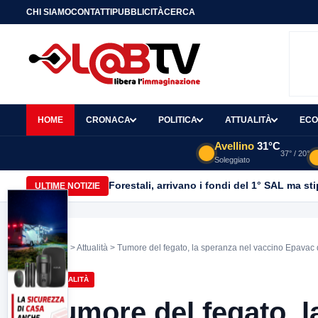
CHI SIAMO
CONTATTI
PUBBLICITÀ
CERCA
HOME
CRONACA
POLITICA
ATTUALITÀ
ECO
Avellino
31°C
37° / 20°
Soleggiato
Forestali, arrivano i fondi del 1° SAL ma st
ULTIME NOTIZIE
Home
>
Attualità
> Tumore del fegato, la speranza nel vaccino Epavac da
ATTUALITÀ
Tumore del fegato, l