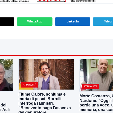
WhatsApp
LinkedIn
Teleg
ATTUALITÀ
ATTUALITÀ
Fiume Calore, schiuma e
Morte Costanzo,
moria di pesci: Borrelli
Nardone: “Oggi i
interroga i Ministri.
 del
perde una voce, 
“Benevento paga l’assenza
e Acli
memoria, una co
del depuratore