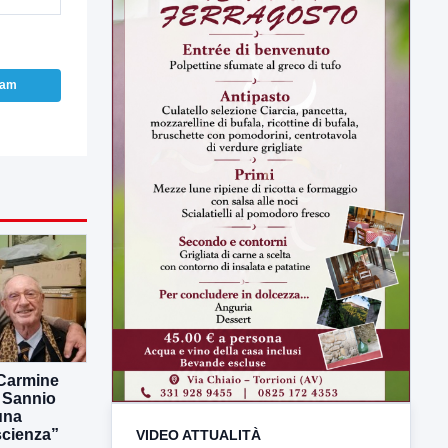
ram
VIDEO ATTUALITÀ
TUTTI I VIDEO
 Carmine
l Sannio
una
scienza”