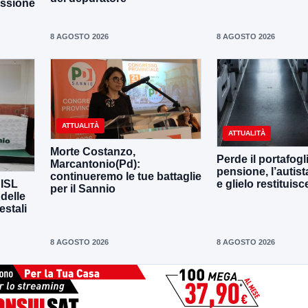
assione
8 AGOSTO 2026
8 AGOSTO 2026
ATTUALITÀ
ATTUALITÀ
Morte Costanzo,
Perde il portafogl
Marcantonio(Pd):
pensione, l’autista
continueremo le tue battaglie
CISL
e glielo restituisc
per il Sannio
 delle
estali
8 AGOSTO 2026
8 AGOSTO 2026