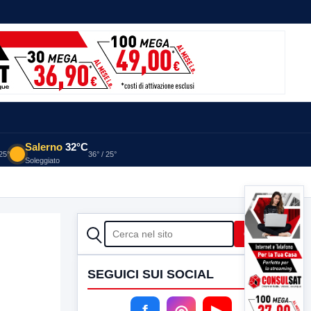
Salerno
32°C
 25°
36° / 25°
Soleggiato
CERCA
Cerca
SEGUICI SUI SOCIAL
f
◎
▶