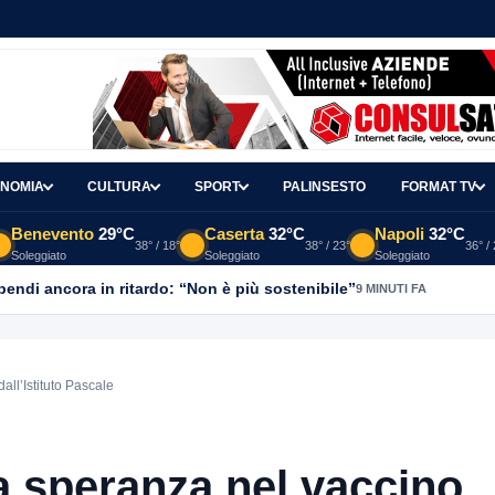
NOMIA
CULTURA
SPORT
PALINSESTO
FORMAT TV
Benevento
29°C
Caserta
32°C
Napoli
32°C
38° / 18°
38° / 23°
36° /
Soleggiato
Soleggiato
Soleggiato
ipendi ancora in ritardo: “Non è più sostenibile”
9 MINUTI FA
ll’Istituto Pascale
a speranza nel vaccino