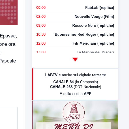
00:00
FabLab (replica)
02:00
Nouvelle Vouge (Film)
09:00
Rosso e Nero (repliche)
10:30
Buonissimo Red Roger (repliche)
o Epavac,
12:00
Fili Meridiani (repliche)
ione ora
i
13:00
La Mappa dei Piaceri
 Pascale
14:00
LabNews
17:00
LabNews (replica)
LABTV
e anche sul digitale terrestre
18:30
Di Faccia e di Profilo (repliche)
CANALE 84
(in Campania)
CANALE 268
(DDT Nazionale)
19:30
LabNews (Diretta)
E sulla nostra
APP
21:00
Free Sport
23:00
LabNews (replica)