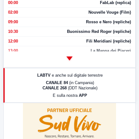
00:00
FabLab (replica)
02:00
Nouvelle Vouge (Film)
09:00
Rosso e Nero (repliche)
10:30
Buonissimo Red Roger (repliche)
12:00
Fili Meridiani (repliche)
13:00
La Mappa dei Piaceri
14:00
LabNews
17:00
LabNews (replica)
LABTV
e anche sul digitale terrestre
18:30
Di Faccia e di Profilo (repliche)
CANALE 84
(in Campania)
CANALE 268
(DDT Nazionale)
19:30
LabNews (Diretta)
E sulla nostra
APP
21:00
Free Sport
23:00
LabNews (replica)