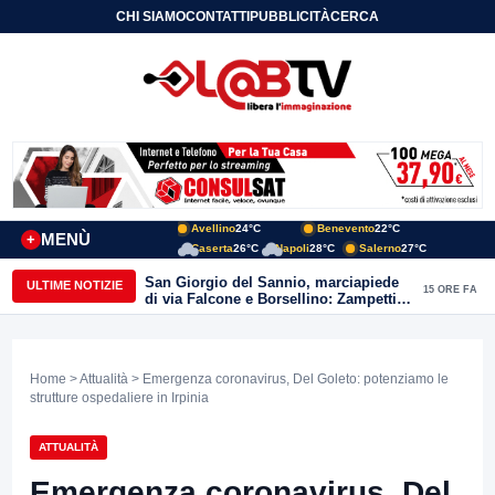
CHI SIAMO
CONTATTI
PUBBLICITÀ
CERCA
Avellino
24°C
Benevento
22°C
MENÙ
+
Caserta
26°C
Napoli
28°C
Salerno
27°C
San Giorgio del Sannio, marciapiede
ULTIME NOTIZIE
15 ORE FA
di via Falcone e Borsellino: Zampetti e
Lombardi replicano alle polemiche
Home
>
Attualità
> Emergenza coronavirus, Del Goleto: potenziamo le
strutture ospedaliere in Irpinia
ATTUALITÀ
Emergenza coronavirus, Del