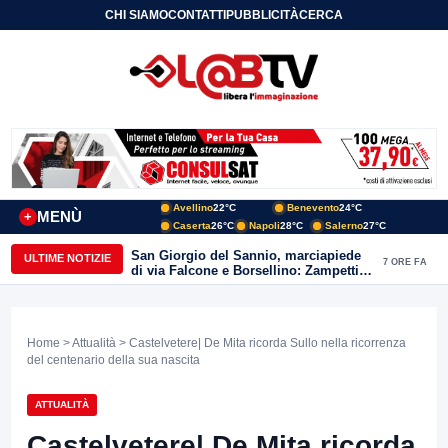
CHI SIAMO
CONTATTI
PUBBLICITÀ
CERCA
Avellino
22°C
Benevento
24°C
MENÙ
+
Caserta
26°C
Napoli
28°C
Salerno
27°C
San Giorgio del Sannio, marciapiede
ULTIME NOTIZIE
7 ORE FA
di via Falcone e Borsellino: Zampetti e
Lombardi replicano alle polemiche
Home
>
Attualità
> Castelvetere| De Mita ricorda Sullo nella ricorrenza
del centenario della sua nascita
ATTUALITÀ
Castelvetere| De Mita ricorda