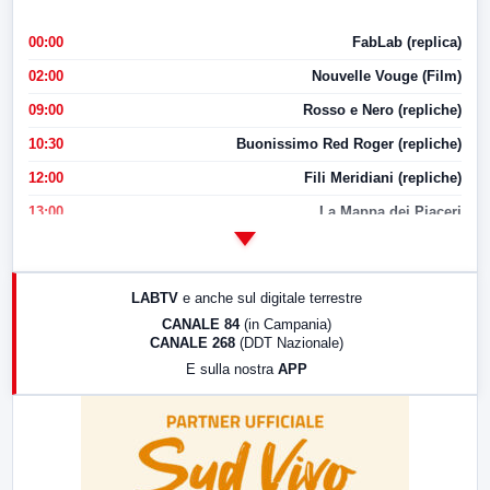
00:00
FabLab (replica)
02:00
Nouvelle Vouge (Film)
09:00
Rosso e Nero (repliche)
10:30
Buonissimo Red Roger (repliche)
12:00
Fili Meridiani (repliche)
13:00
La Mappa dei Piaceri
14:00
LabNews
17:00
LabNews (replica)
LABTV
e anche sul digitale terrestre
18:30
Di Faccia e di Profilo (repliche)
CANALE 84
(in Campania)
CANALE 268
(DDT Nazionale)
19:30
LabNews (Diretta)
E sulla nostra
APP
21:00
Free Sport
23:00
LabNews (replica)