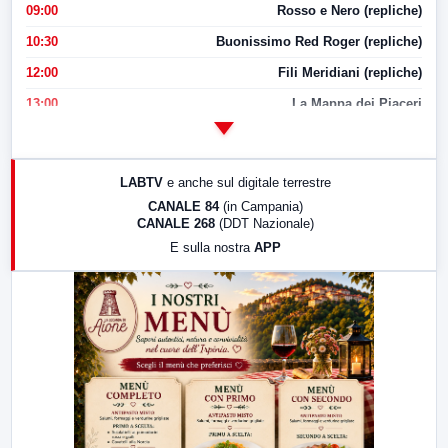
09:00
Rosso e Nero (repliche)
10:30
Buonissimo Red Roger (repliche)
12:00
Fili Meridiani (repliche)
13:00
La Mappa dei Piaceri
14:00
LabNews
17:00
LabNews (replica)
LABTV
e anche sul digitale terrestre
18:30
Di Faccia e di Profilo (repliche)
CANALE 84
(in Campania)
CANALE 268
(DDT Nazionale)
19:30
LabNews (Diretta)
E sulla nostra
APP
21:00
Free Sport
23:00
LabNews (replica)