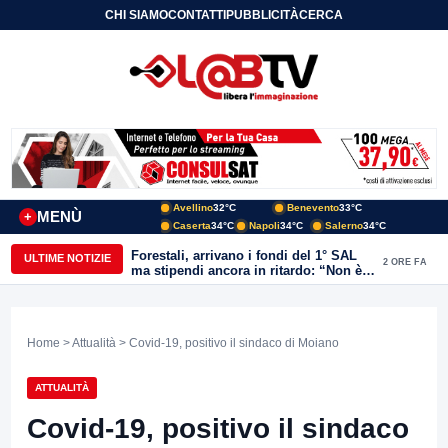
CHI SIAMO
CONTATTI
PUBBLICITÀ
CERCA
Avellino
32°C
Benevento
33°C
MENÙ
+
Caserta
34°C
Napoli
34°C
Salerno
34°C
Forestali, arrivano i fondi del 1° SAL
ULTIME NOTIZIE
2 ORE FA
ma stipendi ancora in ritardo: “Non è
più sostenibile”
Home
>
Attualità
> Covid-19, positivo il sindaco di Moiano
ATTUALITÀ
Covid-19, positivo il sindaco