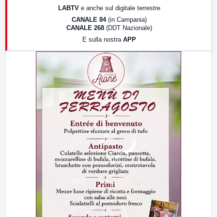
LABTV
e anche sul digitale terrestre
18:30
Di Faccia e di Profilo (repliche)
CANALE 84
(in Campania)
CANALE 268
(DDT Nazionale)
19:30
LabNews (Diretta)
E sulla nostra
APP
21:00
Free Sport
23:00
LabNews (replica)