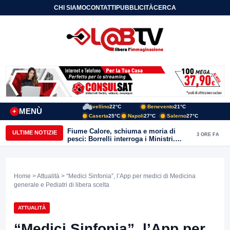
CHI SIAMO
CONTATTI
PUBBLICITÀ
CERCA
Avellino
22°C
Benevento
21°C
MENÙ
+
Caserta
25°C
Napoli
27°C
Salerno
27°C
Fiume Calore, schiuma e moria di
ULTIME NOTIZIE
3 ORE FA
pesci: Borrelli interroga i Ministri.
“Benevento paga l’assenza del
depuratore
Home
>
Attualità
> “Medici Sinfonia”, l’App per medici di Medicina
generale e Pediatri di libera scelta
ATTUALITÀ
“Medici Sinfonia”, l’App per