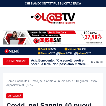
CHI SIAMO
CONTATTI
PUBBLICITÀ
CERCA
Avellino
33°C
Benevento
34°C
MENÙ
+
Caserta
32°C
Napoli
32°C
Salerno
32°C
Asia Benevento: “Cassonetti vuoti e
ULTIME NOTIZIE
42 MINUTI FA
sacchi a terra. Non possiamo mettere
una toppa alla mancanza di rispetto”
Home
>
Attualità
> Covid, nel Sannio 40 nuovi casi e 110 guariti. Tasso
di positività al 5,38%
ATTUALITÀ
Covid, nel Sannio 40 nuovi