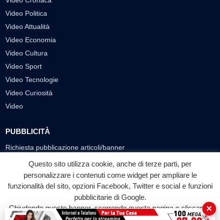
Video Politica
Video Attualità
Video Economia
Video Cultura
Video Sport
Video Tecnologie
Video Curiosità
Video
PUBBLICITÀ
Richiesta pubblicazione articoli/banner
Questo sito utilizza cookie, anche di terze parti, per
SEGUICI SUI SOCIAL
personalizzare i contenuti come widget per ampliare le
f
◎
▶
funzionalità del sito, opzioni Facebook, Twitter e social e funzioni
pubblicitarie di Google.
Facebook
Instagram
YouTube
×
Chiudendo questo banner, scorrendo questa pagina o cliccando
su qualunque suo elemento acconsenti all'uso dei cookie.