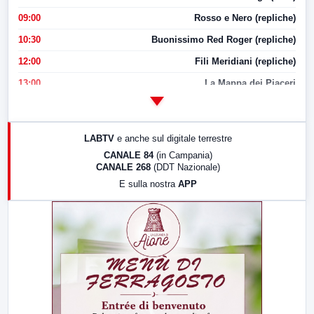
09:00
Rosso e Nero (repliche)
10:30
Buonissimo Red Roger (repliche)
12:00
Fili Meridiani (repliche)
13:00
La Mappa dei Piaceri
14:00
LabNews
17:00
LabNews (replica)
LABTV
e anche sul digitale terrestre
18:30
Di Faccia e di Profilo (repliche)
CANALE 84
(in Campania)
CANALE 268
(DDT Nazionale)
19:30
LabNews (Diretta)
E sulla nostra
APP
21:00
Free Sport
23:00
LabNews (replica)