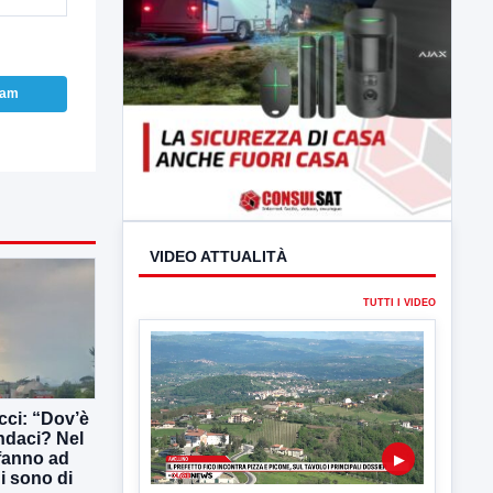
ram
VIDEO ATTUALITÀ
TUTTI I VIDEO
ucci: “Dov’è
indaci? Nel
 fanno ad
ni sono di