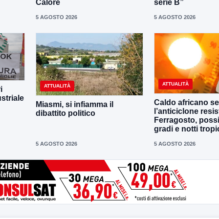
Calore
serie B”
5 AGOSTO 2026
5 AGOSTO 2026
ATTUALITÀ
ATTUALITÀ
i
striale
Caldo africano se
Miasmi, si infiamma il
l’anticiclone resis
dibattito politico
Ferragosto, possi
gradi e notti tropi
5 AGOSTO 2026
5 AGOSTO 2026