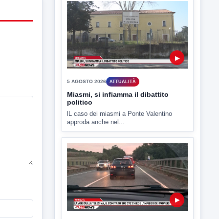
L'assemblea dei lavoratori Hanon questa
mattina a Contrada Olivola. Decisa...
▶
5 AGOSTO 2026
ATTUALITÀ
Miasmi, si infiamma il dibattito
politico
lL caso dei miasmi a Ponte Valentino
approda anche nel...