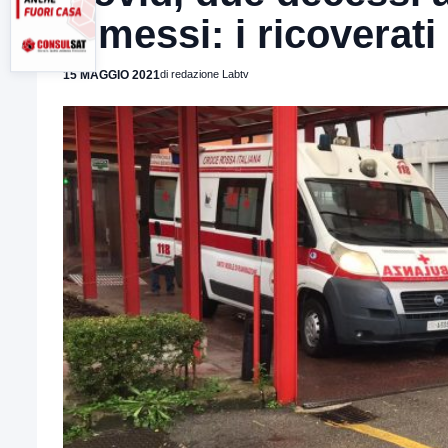
dimessi: i ricoverat
15 MAGGIO 2021
di redazione Labtv