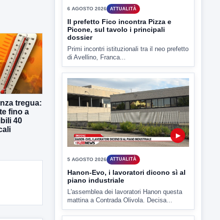
▶
6 AGOSTO 2026
ATTUALITÀ
Il prefetto Fico incontra Pizza e
Picone, sul tavolo i principali
dossier
Primi incontri istituzionali tra il neo prefetto
di Avellino, Franca...
nza tregua:
te fino a
bili 40
cali
▶
5 AGOSTO 2026
ATTUALITÀ
Hanon-Evo, i lavoratori dicono sì al
piano industriale