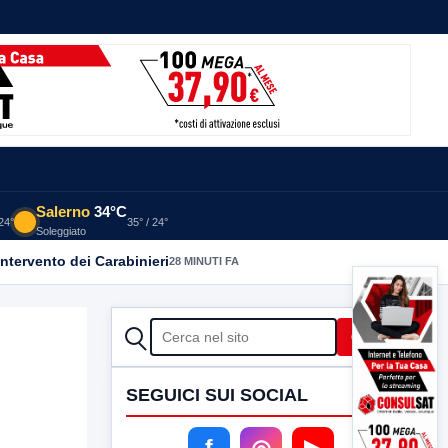
Salerno
34°C
 24°
35° / 24°
Soleggiato
intervento dei Carabinieri
28 MINUTI FA
CERCA
Cerca
SEGUICI SUI SOCIAL
f
◎
▶