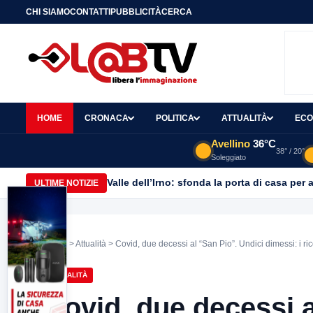
CHI SIAMO
CONTATTI
PUBBLICITÀ
CERCA
HOME
CRONACA
POLITICA
ATTUALITÀ
ECO
Avellino
36°C
38° / 20°
Soleggiato
Valle dell’Irno: sfonda la porta di casa per 
ULTIME NOTIZIE
Home
>
Attualità
> Covid, due decessi al “San Pio”. Undici dimessi: i ri
ATTUALITÀ
Covid, due decessi a