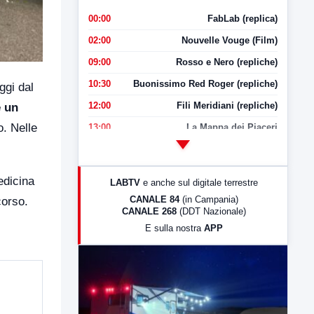
00:00
FabLab (replica)
02:00
Nouvelle Vouge (Film)
09:00
Rosso e Nero (repliche)
10:30
Buonissimo Red Roger (repliche)
ggi dal
12:00
Fili Meridiani (repliche)
e un
o. Nelle
13:00
La Mappa dei Piaceri
14:00
LabNews
17:00
LabNews (replica)
edicina
LABTV
e anche sul digitale terrestre
18:30
Di Faccia e di Profilo (repliche)
CANALE 84
(in Campania)
corso.
CANALE 268
(DDT Nazionale)
19:30
LabNews (Diretta)
E sulla nostra
APP
21:00
Free Sport
23:00
LabNews (replica)