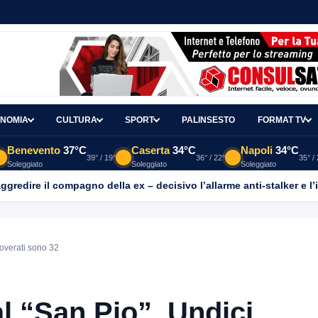
NOMIA
CULTURA
SPORT
PALINSESTO
FORMAT TV
Benevento
37°C
Caserta
34°C
Napoli
34°C
39° / 19°
36° / 22°
35° /
Soleggiato
Soleggiato
Soleggiato
aggredire il compagno della ex – decisivo l’allarme anti-stalker e l’
coverati sono 32
l “San Pio”. Undici