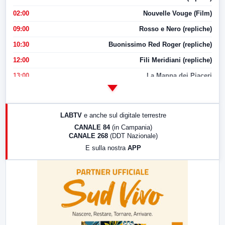
02:00
Nouvelle Vouge (Film)
09:00
Rosso e Nero (repliche)
10:30
Buonissimo Red Roger (repliche)
12:00
Fili Meridiani (repliche)
13:00
La Mappa dei Piaceri
14:00
LabNews
17:00
LabNews (replica)
LABTV
e anche sul digitale terrestre
18:30
Di Faccia e di Profilo (repliche)
CANALE 84
(in Campania)
CANALE 268
(DDT Nazionale)
19:30
LabNews (Diretta)
E sulla nostra
APP
21:00
Free Sport
23:00
LabNews (replica)