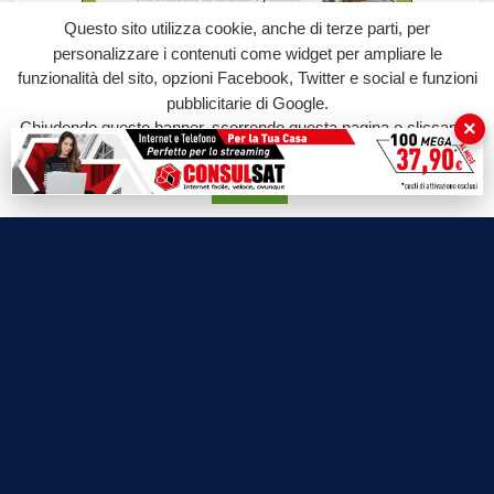
Questo sito utilizza cookie, anche di terze parti, per
personalizzare i contenuti come widget per ampliare le
funzionalità del sito, opzioni Facebook, Twitter e social e funzioni
pubblicitarie di Google.
×
Chiudendo questo banner, scorrendo questa pagina o cliccando
su qualunque suo elemento acconsenti all'uso dei cookie.
Accetta
Labtv.net è un prodotto Consulservice S.r.l.
Labtv.net è il sito ufficiale del canale televisivo di Lab Tv canale 84
del digitale terrestre Regione Campania
Sede legale: Via Chiaio, 5 - 83010 – Torrioni (AV)
P.IVA 02757950643
Oscr. R.E.A. AV N.181151