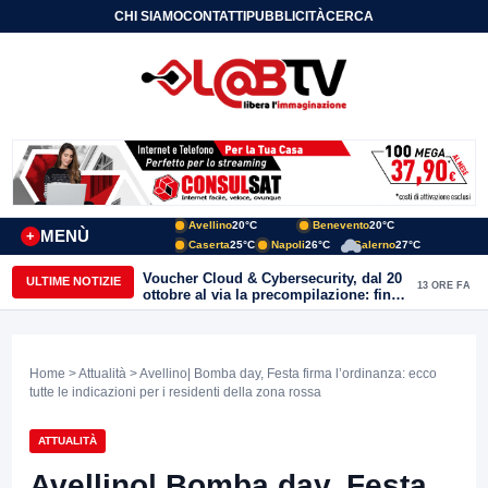
CHI SIAMO
CONTATTI
PUBBLICITÀ
CERCA
Avellino
20°C
Benevento
20°C
MENÙ
+
Caserta
25°C
Napoli
26°C
Salerno
27°C
Torrioni, il Quartetto d’Archi “I Virtuosi
ULTIME NOTIZIE
14 ORE FA
Sanniti” in concerto nella Chiesa di
San Michele Arcangelo
Home
>
Attualità
> Avellino| Bomba day, Festa firma l’ordinanza: ecco
tutte le indicazioni per i residenti della zona rossa
ATTUALITÀ
Avellino| Bomba day, Festa