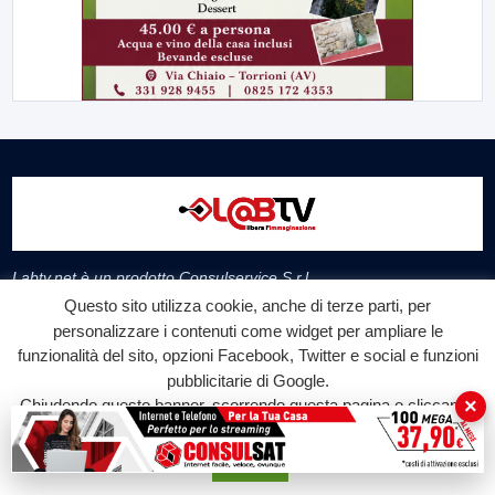
Labtv.net è un prodotto Consulservice S.r.l.
Questo sito utilizza cookie, anche di terze parti, per
Labtv.net è il sito ufficiale del canale televisivo di Lab Tv canale 84
personalizzare i contenuti come widget per ampliare le
del digitale terrestre Regione Campania
funzionalità del sito, opzioni Facebook, Twitter e social e funzioni
Sede legale: Via Chiaio, 5 - 83010 – Torrioni (AV)
pubblicitarie di Google.
P.IVA 02757950643
×
Chiudendo questo banner, scorrendo questa pagina o cliccando
Oscr. R.E.A. AV N.181151
su qualunque suo elemento acconsenti all'uso dei cookie.
Editore: Consulservice S.r.l.
Accetta
Testata giornalistica Reg. Trib. di Benevento