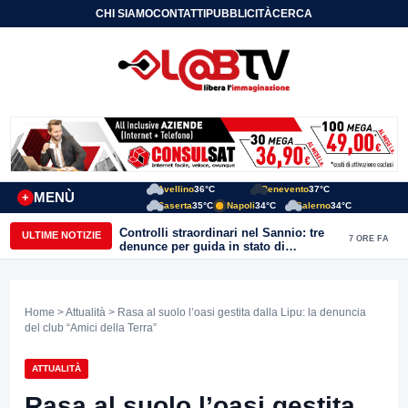
CHI SIAMO
CONTATTI
PUBBLICITÀ
CERCA
Avellino
36°C
Benevento
37°C
MENÙ
+
Caserta
35°C
Napoli
34°C
Salerno
34°C
Controlli straordinari nel Sannio: tre
ULTIME NOTIZIE
7 ORE FA
denunce per guida in stato di
ebbrezza, un arresto e 1.500 kg di
conserve sequestrate
Home
>
Attualità
> Rasa al suolo l’oasi gestita dalla Lipu: la denuncia
del club “Amici della Terra”
ATTUALITÀ
Rasa al suolo l’oasi gestita