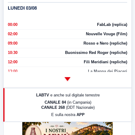
LUNEDI 03/08
00:00
FabLab (replica)
02:00
Nouvelle Vouge (Film)
09:00
Rosso e Nero (repliche)
10:30
Buonissimo Red Roger (repliche)
12:00
Fili Meridiani (repliche)
13:00
La Mappa dei Piaceri
14:00
LabNews
17:00
LabNews (replica)
LABTV
e anche sul digitale terrestre
18:30
Di Faccia e di Profilo (repliche)
CANALE 84
(in Campania)
CANALE 268
(DDT Nazionale)
19:30
LabNews (Diretta)
E sulla nostra
APP
21:00
Free Sport
23:00
LabNews (replica)