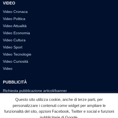
VIDEO
Video Cronaca
Video Politica
Video Attualità
Video Economia
Video Cultura
Video Sport
Video Tecnologie
Video Curiosità
Video
PUBBLICITÀ
Richiesta pubblicazione articoli/banner
Questo sito utilizza cookie, anche di terze parti, per
SEGUICI SUI SOCIAL
personalizzare i contenuti come widget per ampliare le
f
◎
▶
funzionalità del sito, opzioni Facebook, Twitter e social e funzioni
pubblicitarie di Google.