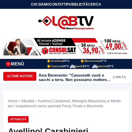
CHI SIAMO
CONTATTI
PUBBLICITÀ
CERCA
Avellino
35°C
Benevento
37°C
MENÙ
+
Caserta
34°C
Napoli
33°C
Salerno
33°C
Asia Benevento: “Cassonetti vuoti e
ULTIME NOTIZIE
2 ORE FA
sacchi a terra. Non possiamo mettere
una toppa alla mancanza di rispetto”
Home
>
Attualità
> Avellino| Carabinieri, Medaglia Mauriziana al Merito
per i luogotenenti carica speciale Fresa, Finale e Moschella
ATTUALITÀ
Avellino| Carabinieri,