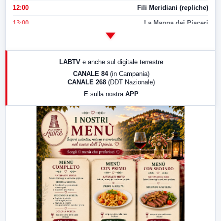
12:00
Fili Meridiani (repliche)
13:00
La Mappa dei Piaceri
14:00
LabNews
17:00
LabNews (replica)
LABTV
e anche sul digitale terrestre
18:30
Di Faccia e di Profilo (repliche)
CANALE 84
(in Campania)
CANALE 268
(DDT Nazionale)
19:30
LabNews (Diretta)
E sulla nostra
APP
21:00
Free Sport
23:00
LabNews (replica)