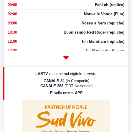
00:00
FabLab (replica)
02:00
Nouvelle Vouge (Film)
09:00
Rosso e Nero (repliche)
10:30
Buonissimo Red Roger (repliche)
12:00
Fili Meridiani (repliche)
13:00
La Mappa dei Piaceri
14:00
LabNews
17:00
LabNews (replica)
LABTV
e anche sul digitale terrestre
18:30
Di Faccia e di Profilo (repliche)
CANALE 84
(in Campania)
CANALE 268
(DDT Nazionale)
19:30
LabNews (Diretta)
E sulla nostra
APP
21:00
Free Sport
23:00
LabNews (replica)