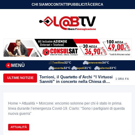
CHI SIAMO
CONTATTI
PUBBLICITÀ
CERCA
Avellino
32°C
Benevento
34°C
MENÙ
+
Caserta
32°C
Napoli
31°C
Salerno
33°C
Torrioni, il Quartetto d’Archi “I Virtuosi
ULTIME NOTIZIE
1 ORA FA
Sanniti” in concerto nella Chiesa di
San Michele Arcangelo
Home
>
Attualità
> Morcone: encomio solonne per chi è stato in prima
linea durante l’emergenza Covid-19. Ciarlo: “Sono i partigiani di questa
nuova guerra”
ATTUALITÀ