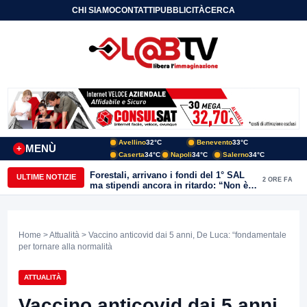
CHI SIAMO
CONTATTI
PUBBLICITÀ
CERCA
Avellino
32°C
Benevento
33°C
MENÙ
+
Caserta
34°C
Napoli
34°C
Salerno
34°C
Forestali, arrivano i fondi del 1° SAL
ULTIME NOTIZIE
2 ORE FA
ma stipendi ancora in ritardo: “Non è
più sostenibile”
Home
>
Attualità
> Vaccino anticovid dai 5 anni, De Luca: “fondamentale
per tornare alla normalità
ATTUALITÀ
Vaccino anticovid dai 5 anni,