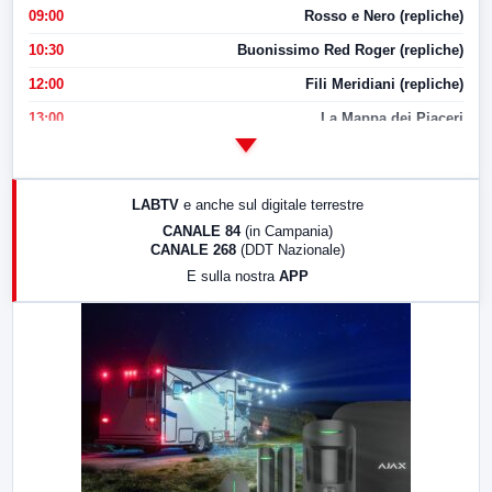
09:00
Rosso e Nero (repliche)
10:30
Buonissimo Red Roger (repliche)
12:00
Fili Meridiani (repliche)
13:00
La Mappa dei Piaceri
14:00
LabNews
17:00
LabNews (replica)
LABTV
e anche sul digitale terrestre
18:30
Di Faccia e di Profilo (repliche)
CANALE 84
(in Campania)
CANALE 268
(DDT Nazionale)
19:30
LabNews (Diretta)
E sulla nostra
APP
21:00
Free Sport
23:00
LabNews (replica)