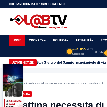
CHI SIAMO
CONTATTI
PUBBLICITÀ
CERCA
HOME
CRONACA
POLITICA
ATTUALITÀ
ECO
Avellino
26°C
38° / 20°
Soleggiato
San Giorgio del Sannio, marciapiede di via
ULTIME NOTIZIE
Home
>
Attualità
> Gattina necessita di trasfusioni di sangue di tipo A
ATTUALITÀ
Gattina necessita di