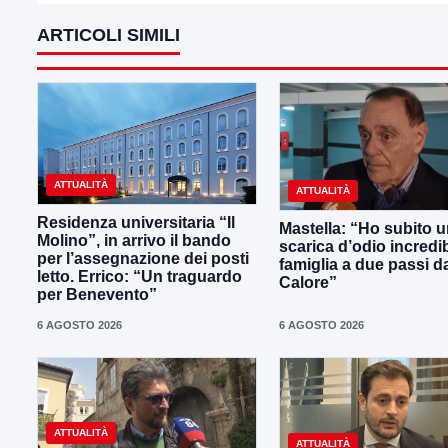
ARTICOLI SIMILI
ATTUALITÀ
ATTUALITÀ
Residenza universitaria “Il
Mastella: “Ho subito 
Molino”, in arrivo il bando
scarica d’odio incredib
per l’assegnazione dei posti
famiglia a due passi d
letto. Errico: “Un traguardo
Calore”
per Benevento”
6 AGOSTO 2026
6 AGOSTO 2026
ATTUALITÀ
ATTUALITÀ