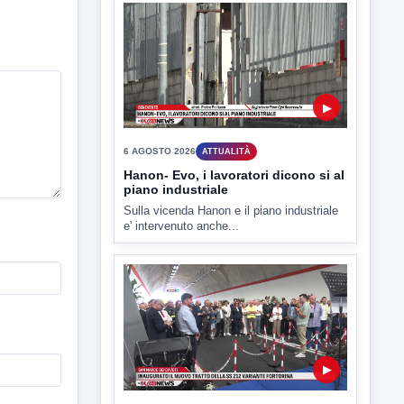
▶
6 AGOSTO 2026
ATTUALITÀ
Tirata del Carro ancora in forse,
D'Ambrosio: continuiamo a lavorare
L'assessore comunale alla Cultura di
Mirabella Eclano, Raffaella Rita
D'Ambrosio,...
▶
6 AGOSTO 2026
ATTUALITÀ
Hanon- Evo, i lavoratori dicono si al
piano industriale
Sulla vicenda Hanon e il piano industriale