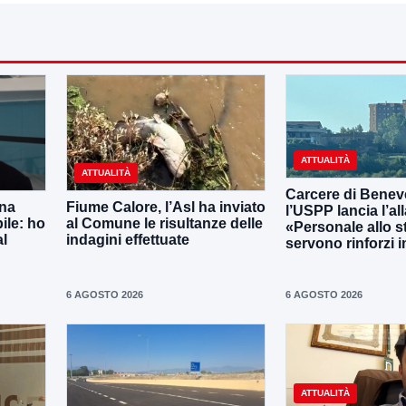
ATTUALITÀ
ATTUALITÀ
Carcere di Benev
una
Fiume Calore, l’Asl ha inviato
l’USPP lancia l’al
ile: ho
al Comune le risultanze delle
«Personale allo s
al
indagini effettuate
servono rinforzi 
6 AGOSTO 2026
6 AGOSTO 2026
ATTUALITÀ