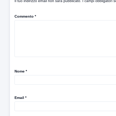
Il tuo indirizzo email non sarà pubblicato.
I campi obbligatori 
Commento
*
Nome
*
Email
*