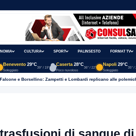
NOMIA
CULTURA
SPORT
PALINSESTO
FORMAT TV
Benevento
29°C
Caserta
28°C
Napoli
29°C
39° / 19°
36° / 22°
35° /
Soleggiato
Poco nuvoloso
Soleggiato
 Falcone e Borsellino: Zampetti e Lombardi replicano alle polemic
 trasfusioni di sangue di