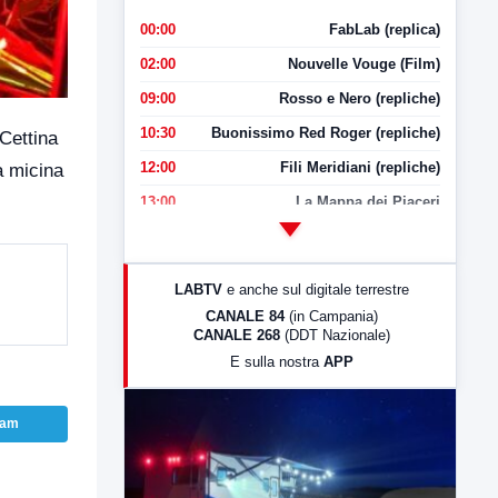
00:00
FabLab (replica)
02:00
Nouvelle Vouge (Film)
09:00
Rosso e Nero (repliche)
10:30
Buonissimo Red Roger (repliche)
 Cettina
12:00
Fili Meridiani (repliche)
a micina
13:00
La Mappa dei Piaceri
14:00
LabNews
17:00
LabNews (replica)
LABTV
e anche sul digitale terrestre
18:30
Di Faccia e di Profilo (repliche)
CANALE 84
(in Campania)
CANALE 268
(DDT Nazionale)
19:30
LabNews (Diretta)
E sulla nostra
APP
21:00
Free Sport
23:00
LabNews (replica)
ram