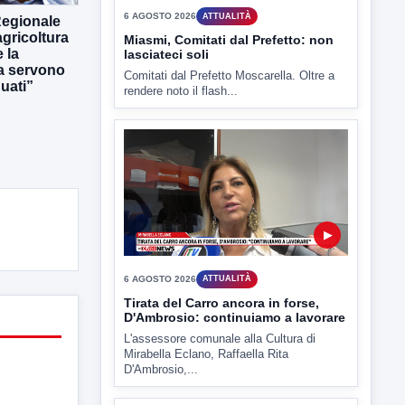
Regionale
TUTTI I VIDEO
gricoltura
 la
ra servono
uati”
▶
6 AGOSTO 2026
ATTUALITÀ
Miasmi, Comitati dal Prefetto: non
lasciateci soli
Comitati dal Prefetto Moscarella. Oltre a
rendere noto il flash...