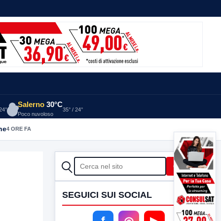
Salerno
30°C
 24°
35° / 24°
Poco nuvoloso
he
4 ORE FA
CERCA
Cerca
SEGUICI SUI SOCIAL
f
◎
▶