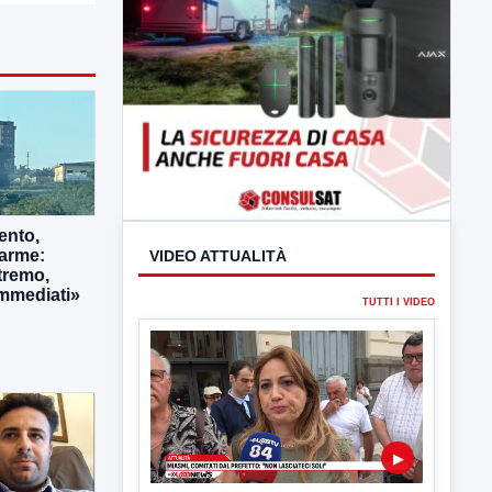
ento,
larme:
tremo,
immediati»
VIDEO ATTUALITÀ