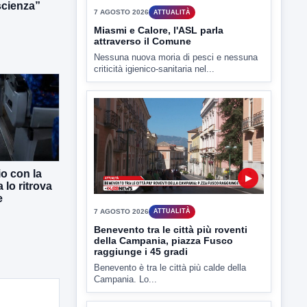
scienza”
7 AGOSTO 2026
ATTUALITÀ
Miasmi e Calore, l'ASL parla
attraverso il Comune
Nessuna nuova moria di pesci e nessuna
criticità igienico-sanitaria nel...
io con la
▶
 lo ritrova
e
7 AGOSTO 2026
ATTUALITÀ
Benevento tra le città più roventi
della Campania, piazza Fusco
raggiunge i 45 gradi
Benevento è tra le città più calde della
Campania. Lo...