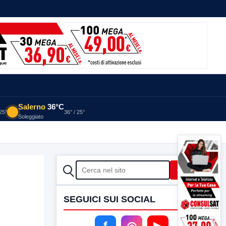
Salerno
36°C
 25°
36° / 25°
Soleggiato
CERCA
Cerca
SEGUICI SUI SOCIAL
f
◎
▶