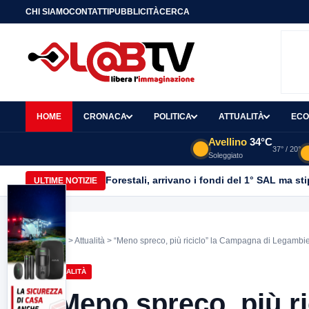
CHI SIAMO
CONTATTI
PUBBLICITÀ
CERCA
HOME
CRONACA
POLITICA
ATTUALITÀ
ECO
Avellino
34°C
37° / 20°
Soleggiato
Forestali, arrivano i fondi del 1° SAL ma st
ULTIME NOTIZIE
Home
>
Attualità
> “Meno spreco, più riciclo” la Campagna di Legambi
ATTUALITÀ
“Meno spreco, più r