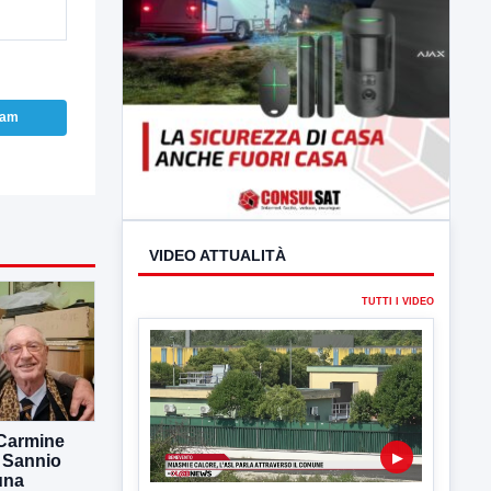
ram
VIDEO ATTUALITÀ
TUTTI I VIDEO
 Carmine
▶
l Sannio
una