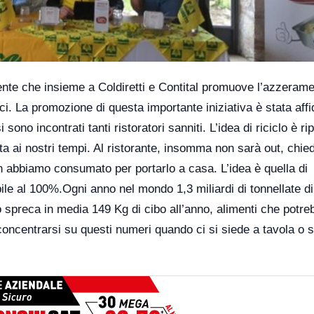
nte che insieme a Coldiretti e Contital promuove l’azzeram
ici. La promozione di questa importante iniziativa è stata aff
no incontrati tanti ristoratori sanniti. L’idea di riciclo è r
a ai nostri tempi. Al ristorante, insomma non sarà out, chied
on abbiamo consumato per portarlo a casa. L’idea è quella di
labile al 100%.Ogni anno nel mondo 1,3 miliardi di tonnellate di
o spreca in media 149 Kg di cibo all’anno, alimenti che potre
ncentrarsi su questi numeri quando ci si siede a tavola o s