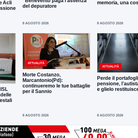
“Benevento paga l’assenza
e Acli
memoria, una co
del depuratore
assione
8 AGOSTO 2026
8 AGOSTO 2026
ATTUALITÀ
ATTUALITÀ
Morte Costanzo,
Perde il portafogl
Marcantonio(Pd):
pensione, l’autista
continueremo le tue battaglie
CISL
e glielo restituisc
per il Sannio
 delle
estali
8 AGOSTO 2026
8 AGOSTO 2026