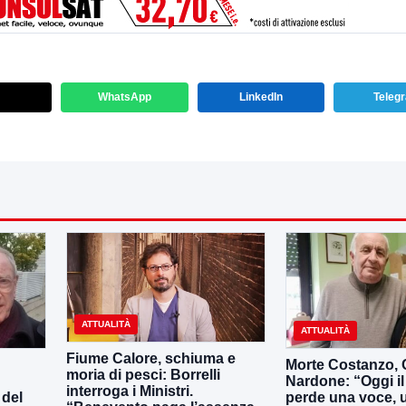
WhatsApp
LinkedIn
Teleg
ATTUALITÀ
ATTUALITÀ
Fiume Calore, schiuma e
Morte Costanzo,
moria di pesci: Borrelli
Nardone: “Oggi i
interroga i Ministri.
 del
perde una voce, 