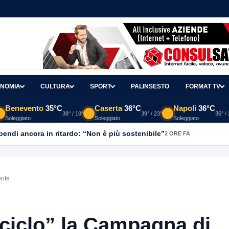
NOMIA
CULTURA
SPORT
PALINSESTO
FORMAT TV
Benevento
35°C
Caserta
36°C
Napoli
36°C
38° / 18°
39° / 23°
36° /
Soleggiato
Soleggiato
Soleggiato
ipendi ancora in ritardo: “Non è più sostenibile”
2 ORE FA
ente
iciclo” la Campagna di