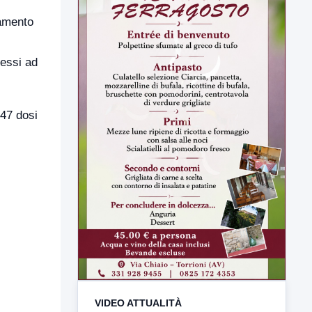
tamento
messi ad
347 dosi
VIDEO ATTUALITÀ
TUTTI I VIDEO
▶