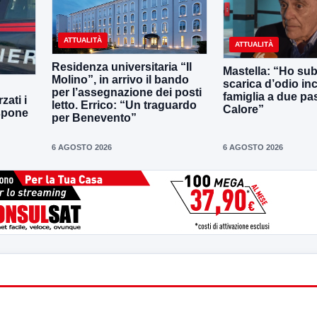
ATTUALITÀ
ATTUALITÀ
Residenza universitaria “Il
Mastella: “Ho sub
Molino”, in arrivo il bando
scarica d’odio inc
per l’assegnazione dei posti
famiglia a due pas
zati i
letto. Errico: “Un traguardo
Calore”
ispone
per Benevento”
6 AGOSTO 2026
6 AGOSTO 2026