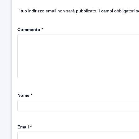
Il tuo indirizzo email non sarà pubblicato.
I campi obbligatori 
Commento
*
Nome
*
Email
*