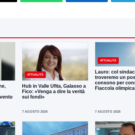
ATTUALITÀ
Lauro: col sinda
ATTUALITÀ
troveremo un po
consono per cons
ne,
Hub in Valle Ufita, Galasso a
Fiaccola olimpica
Fico: «Venga a dire la verità
evento
sui fondi»
7 AGOSTO 2026
7 AGOSTO 2026