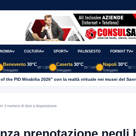
NOMIA
CULTURA
SPORT
PALINSESTO
FORMAT TV
Benevento
30°C
Caserta
30°C
Napoli
30°C
39° / 20°
35° / 24°
33° /
Soleggiato
Soleggiato
Soleggiato
 of the PID Mirabilia 2026” con la realtà virtuale nei musei del San
: il numero di dosi a disposizione
nza prenotazione negli