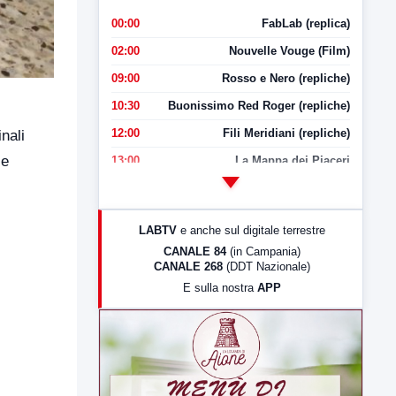
00:00
FabLab (replica)
02:00
Nouvelle Vouge (Film)
09:00
Rosso e Nero (repliche)
10:30
Buonissimo Red Roger (repliche)
12:00
Fili Meridiani (repliche)
nali
le
13:00
La Mappa dei Piaceri
14:00
LabNews
17:00
LabNews (replica)
LABTV
e anche sul digitale terrestre
18:30
Di Faccia e di Profilo (repliche)
CANALE 84
(in Campania)
CANALE 268
(DDT Nazionale)
19:30
LabNews (Diretta)
E sulla nostra
APP
21:00
Free Sport
23:00
LabNews (replica)