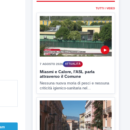
7 AGOSTO 2026
ATTUALITÀ
Miasmi e Calore, l'ASL parla
attraverso il Comune
Nessuna nuova moria di pesci e nessuna
criticità igienico-sanitaria nel...
▶
7 AGOSTO 2026
ATTUALITÀ
Benevento tra le città più roventi
della Campania, piazza Fusco
raggiunge i 45 gradi
Benevento è tra le città più calde della
Campania. Lo...
ram