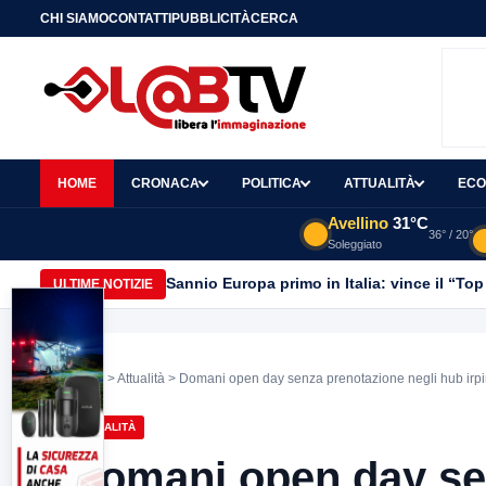
CHI SIAMO
CONTATTI
PUBBLICITÀ
CERCA
HOME
CRONACA
POLITICA
ATTUALITÀ
ECO
Avellino
31°C
36° / 20°
Soleggiato
Sannio Europa primo in Italia: vince il “Top
ULTIME NOTIZIE
Home
>
Attualità
> Domani open day senza prenotazione negli hub irpini
ATTUALITÀ
Domani open day se