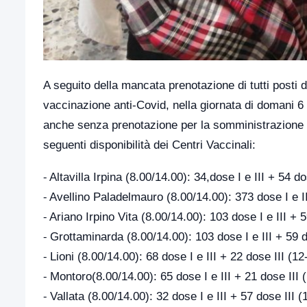
A seguito della mancata prenotazione di tutti posti di
vaccinazione anti-Covid, nella giornata di domani 6 
anche senza prenotazione per la somministrazione de
seguenti disponibilità dei Centri Vaccinali:
⁃ Altavilla Irpina (8.00/14.00): 34,dose I e III + 54 d
⁃ Avellino Paladelmauro (8.00/14.00): 373 dose I e II
⁃ Ariano Irpino Vita (8.00/14.00): 103 dose I e III + 
⁃ Grottaminarda (8.00/14.00): 103 dose I e III + 59 d
⁃ Lioni (8.00/14.00): 68 dose I e III + 22 dose III (12
⁃ Montoro(8.00/14.00): 65 dose I e III + 21 dose III 
⁃ Vallata (8.00/14.00): 32 dose I e III + 57 dose III (