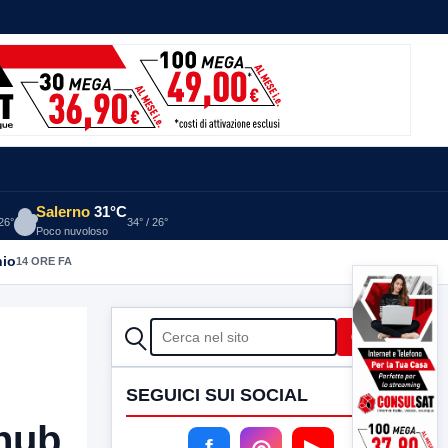
Salerno
31°C
 26°
34° / 26°
Poco nuvoloso
nio
14 ORE FA
CERCA
Cerca
SEGUICI SUI SOCIAL
 hub
f
◎
▶