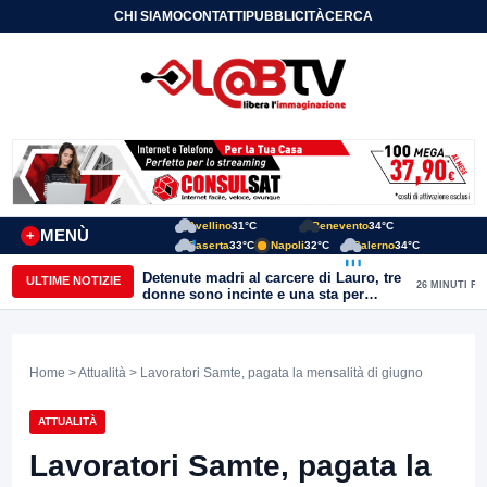
CHI SIAMO
CONTATTI
PUBBLICITÀ
CERCA
Avellino
31°C
Benevento
34°C
MENÙ
+
Caserta
33°C
Napoli
32°C
Salerno
34°C
Detenute madri al carcere di Lauro, tre
ULTIME NOTIZIE
26 MINUTI FA
donne sono incinte e una sta per
partorire. Ciambriello: Un bambino
non può avere il carcere come primo
orizzonte di vita
Home
>
Attualità
> Lavoratori Samte, pagata la mensalità di giugno
ATTUALITÀ
Lavoratori Samte, pagata la