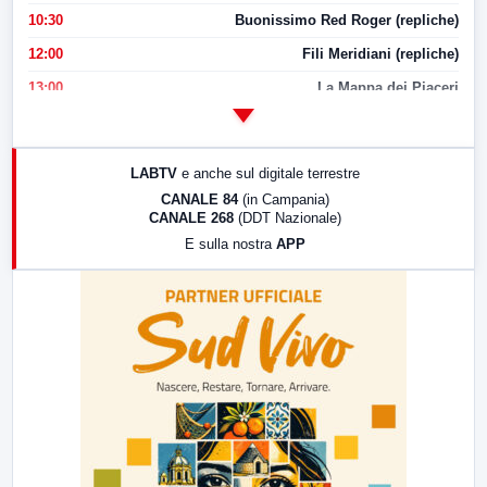
10:30
Buonissimo Red Roger (repliche)
12:00
Fili Meridiani (repliche)
13:00
La Mappa dei Piaceri
14:00
LabNews
17:00
LabNews (replica)
LABTV
e anche sul digitale terrestre
18:30
Di Faccia e di Profilo (repliche)
CANALE 84
(in Campania)
CANALE 268
(DDT Nazionale)
19:30
LabNews (Diretta)
E sulla nostra
APP
21:00
Free Sport
23:00
LabNews (replica)