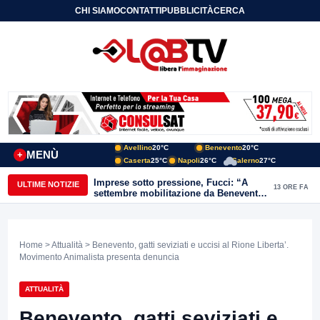
CHI SIAMO
CONTATTI
PUBBLICITÀ
CERCA
Avellino
20°C
Benevento
20°C
MENÙ
+
Caserta
25°C
Napoli
26°C
Salerno
27°C
Imprese sotto pressione, Fucci: “A
ULTIME NOTIZIE
13 ORE FA
settembre mobilitazione da Benevento
e Avellino”
Home
>
Attualità
> Benevento, gatti seviziati e uccisi al Rione Liberta’.
Movimento Animalista presenta denuncia
ATTUALITÀ
Benevento, gatti seviziati e