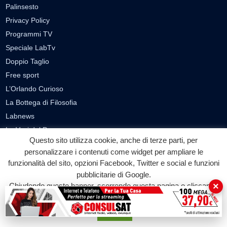
Palinsesto
Privacy Policy
Programmi TV
Speciale LabTv
Doppio Taglio
Free sport
L’Orlando Curioso
La Bottega di Filosofia
Labnews
Le Voci del Parco
Questo sito utilizza cookie, anche di terze parti, per
Parliamo di…
personalizzare i contenuti come widget per ampliare le
Ricomincio da me
funzionalità del sito, opzioni Facebook, Twitter e social e funzioni
pubblicitarie di Google.
SEZIONI
×
Chiudendo questo banner, scorrendo questa pagina o cliccando
su qualunque suo elemento acconsenti all'uso dei cookie.
Cronaca
Accetta
Politica