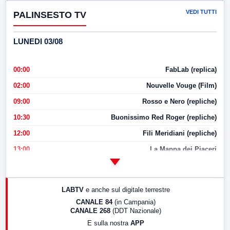
VEDI TUTTI
PALINSESTO TV
LUNEDI 03/08
00:00
FabLab (replica)
02:00
Nouvelle Vouge (Film)
09:00
Rosso e Nero (repliche)
10:30
Buonissimo Red Roger (repliche)
12:00
Fili Meridiani (repliche)
13:00
La Mappa dei Piaceri
14:00
LabNews
17:00
LabNews (replica)
LABTV
e anche sul digitale terrestre
18:30
Di Faccia e di Profilo (repliche)
CANALE 84
(in Campania)
CANALE 268
(DDT Nazionale)
19:30
LabNews (Diretta)
E sulla nostra
APP
21:00
Free Sport