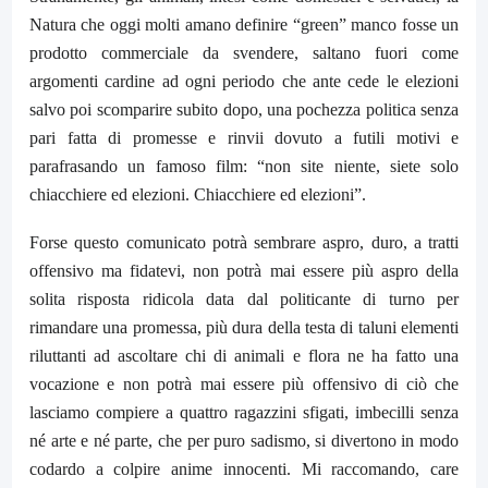
Natura che oggi molti amano definire “green” manco fosse un
prodotto commerciale da svendere, saltano fuori come
argomenti cardine ad ogni periodo che ante cede le elezioni
salvo poi scomparire subito dopo, una pochezza politica senza
pari fatta di promesse e rinvii dovuto a futili motivi e
parafrasando un famoso film: “non site niente, siete solo
chiacchiere ed elezioni. Chiacchiere ed elezioni”.
Forse questo comunicato potrà sembrare aspro, duro, a tratti
offensivo ma fidatevi, non potrà mai essere più aspro della
solita risposta ridicola data dal politicante di turno per
rimandare una promessa, più dura della testa di taluni elementi
riluttanti ad ascoltare chi di animali e flora ne ha fatto una
vocazione e non potrà mai essere più offensivo di ciò che
lasciamo compiere a quattro ragazzini sfigati, imbecilli senza
né arte e né parte, che per puro sadismo, si divertono in modo
codardo a colpire anime innocenti. Mi raccomando, care