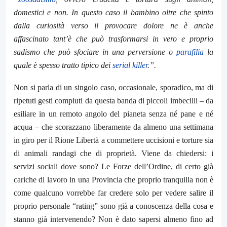
domestici e non. In questo caso il bambino oltre che spinto
dalla curiosità verso il provocare dolore ne è anche
affascinato tant’è che può trasformarsi in vero e proprio
sadismo che può sfociare in una perversione o
parafilia
la
quale è spesso tratto tipico dei
serial killer
.”.
Non si parla di un singolo caso, occasionale, sporadico, ma di
ripetuti gesti compiuti da questa banda di piccoli imbecilli – da
esiliare in un remoto angolo del pianeta senza né pane e né
acqua – che scorazzano liberamente da almeno una settimana
in giro per il Rione Libertà a commettere uccisioni e torture sia
di animali randagi che di proprietà. Viene da chiedersi: i
servizi sociali dove sono? Le Forze dell’Ordine, di certo già
cariche di lavoro in una Provincia che proprio tranquilla non è
come qualcuno vorrebbe far credere solo per vedere salire il
proprio personale “rating” sono già a conoscenza della cosa e
stanno già intervenendo? Non è dato sapersi almeno fino ad