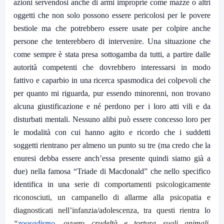
azioni servendosi anche di armi improprie come mazze o altri
oggetti che non solo possono essere pericolosi per le povere
bestiole ma che potrebbero essere usate per colpire anche
persone che tenterebbero di intervenire. Una situazione che
come sempre è stata presa sottogamba da tutti, a partire dalle
autorità competenti che dovrebbero interessarsi in modo
fattivo e caparbio in una ricerca spasmodica dei colpevoli che
per quanto mi riguarda, pur essendo minorenni, non trovano
alcuna giustificazione e né perdono per i loro atti vili e da
disturbati mentali. Nessuno alibi può essere concesso loro per
le modalità con cui hanno agito e ricordo che i suddetti
soggetti rientrano per almeno un punto su tre (ma credo che la
enuresi debba essere anch’essa presente quindi siamo già a
due) nella famosa “Triade di Macdonald” che nello specifico
identifica in una s
erie di comportamenti psicologicamente
riconosciuti, un campanello di allarme alla psicopatia e
diagnosticati nell’infanzia/adolescenza, tra questi rientra
lo
“
zoosadismo
, ovvero crudeltà e tortura sugli animali,