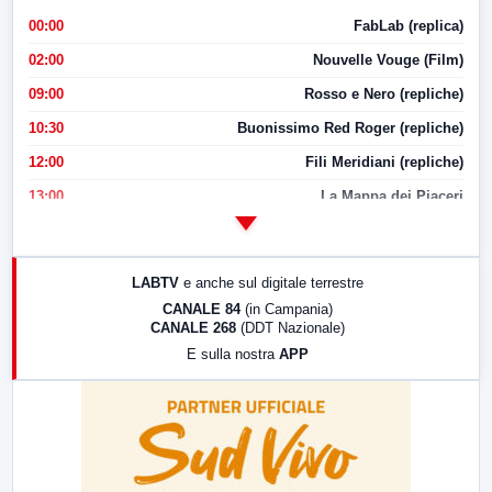
00:00
FabLab (replica)
02:00
Nouvelle Vouge (Film)
09:00
Rosso e Nero (repliche)
10:30
Buonissimo Red Roger (repliche)
12:00
Fili Meridiani (repliche)
13:00
La Mappa dei Piaceri
14:00
LabNews
17:00
LabNews (replica)
LABTV
e anche sul digitale terrestre
18:30
Di Faccia e di Profilo (repliche)
CANALE 84
(in Campania)
CANALE 268
(DDT Nazionale)
19:30
LabNews (Diretta)
E sulla nostra
APP
21:00
Free Sport
23:00
LabNews (replica)