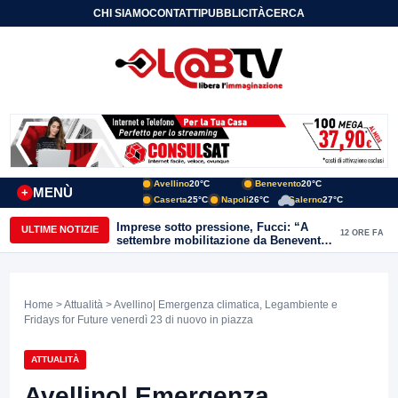
CHI SIAMO
CONTATTI
PUBBLICITÀ
CERCA
Avellino
20°C
Benevento
20°C
MENÙ
+
Caserta
25°C
Napoli
26°C
Salerno
27°C
Imprese sotto pressione, Fucci: “A
ULTIME NOTIZIE
12 ORE FA
settembre mobilitazione da Benevento
e Avellino”
Home
>
Attualità
> Avellino| Emergenza climatica, Legambiente e
Fridays for Future venerdì 23 di nuovo in piazza
ATTUALITÀ
Avellino| Emergenza