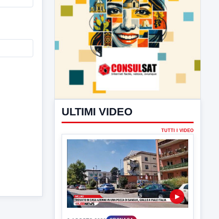
ULTIMI VIDEO
TUTTI I VIDEO
▶
6 AGOSTO 2026
CRONACA
Trovato in casa 42enne in una
pozza di sangue, giallo a viale Italia
Ritrovato senza vita il corpo di un 42enne
in un...