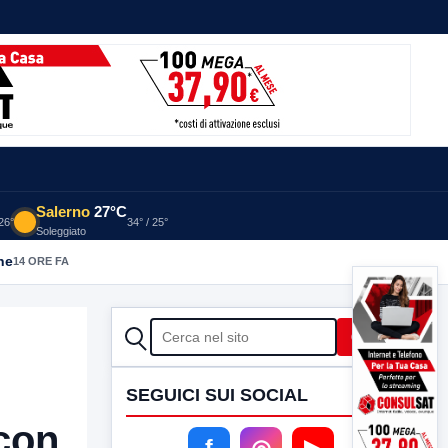
Salerno
27°C
 26°
34° / 25°
Soleggiato
he
14 ORE FA
CERCA
Cerca
SEGUICI SUI SOCIAL
 con
f
◎
▶