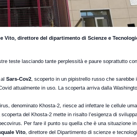
e Vito, direttore del dipartimento di Scienze e Tecnologi
tre teste lasciando tante perplessità e paure soprattutto co
 al
Sars-Cov2
, scoperto in un pipistrello russo che sarebbe 
-Covid attualmente in uso. La scoperta arriva dalla Washingt
irus, denominato Khosta-2, riesce ad infettare le cellule um
a scoperta del Khosta-2 mette in risalto l’esigenza di svilupp
becovirus. Per fare il punto su quella che è una situazione in
quale Vito
, direttore del Dipartimento di scienze e tecnolog