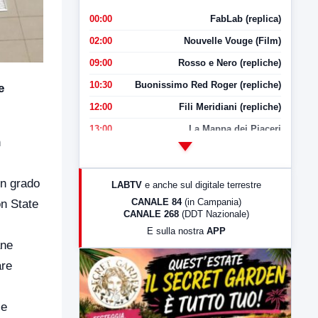
00:00
FabLab (replica)
02:00
Nouvelle Vouge (Film)
09:00
Rosso e Nero (repliche)
10:30
Buonissimo Red Roger (repliche)
e
12:00
Fili Meridiani (repliche)
13:00
La Mappa dei Piaceri
n
14:00
LabNews
17:00
LabNews (replica)
in grado
LABTV
e anche sul digitale terrestre
18:30
Di Faccia e di Profilo (repliche)
CANALE 84
(in Campania)
on State
CANALE 268
(DDT Nazionale)
19:30
LabNews (Diretta)
E sulla nostra
APP
21:00
Free Sport
ane
23:00
LabNews (replica)
are
ie