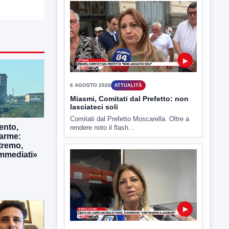
▶
6 AGOSTO 2026
ATTUALITÀ
Miasmi, Comitati dal Prefetto: non
lasciateci soli
Comitati dal Prefetto Moscarella. Oltre a
rendere noto il flash...
ento,
larme:
tremo,
immediati»
▶
6 AGOSTO 2026
ATTUALITÀ
Tirata del Carro ancora in forse,
D'Ambrosio: continuiamo a lavorare