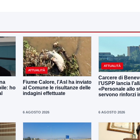
ATTUALITÀ
ATTUALITÀ
Carcere di Benev
una
Fiume Calore, l’Asl ha inviato
l’USPP lancia l’al
ile: ho
al Comune le risultanze delle
«Personale allo s
al
indagini effettuate
servono rinforzi 
6 AGOSTO 2026
6 AGOSTO 2026