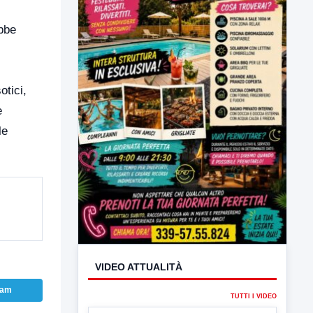
ebbe
otici,
e
le
VIDEO ATTUALITÀ
TUTTI I VIDEO
ram