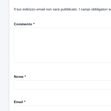
Il tuo indirizzo email non sarà pubblicato.
I campi obbligatori 
Commento
*
Nome
*
Email
*