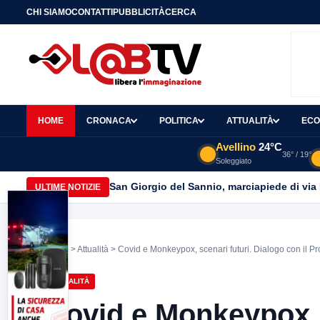
CHI SIAMO
CONTATTI
PUBBLICITÀ
CERCA
HOME
CRONACA
POLITICA
ATTUALITÀ
ECO
Avellino
24°C
36° / 19°
Soleggiato
San Giorgio del Sannio, marciapiede di via
ULTIME NOTIZIE
Home
>
Attualità
> Covid e Monkeypox, scenari futuri. Dialogo con il Pro
ATTUALITÀ
Covid e Monkeypox, 