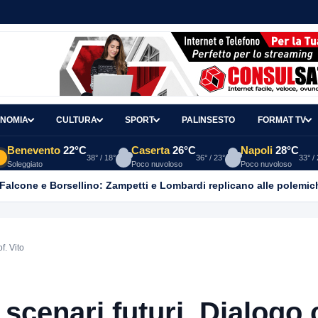
NOMIA
CULTURA
SPORT
PALINSESTO
FORMAT TV
Benevento
22°C
Caserta
26°C
Napoli
28°C
38° / 18°
36° / 23°
33° /
Soleggiato
Poco nuvoloso
Poco nuvoloso
 Falcone e Borsellino: Zampetti e Lombardi replicano alle polemic
f. Vito
scenari futuri. Dialogo