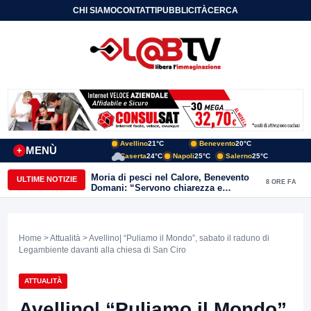
CHI SIAMO
CONTATTI
PUBBLICITÀ
CERCA
Avellino
21°C
Benevento
20°C
MENÙ
+
Caserta
24°C
Napoli
25°C
Salerno
25°C
Moria di pesci nel Calore, Benevento
ULTIME NOTIZIE
8 ORE FA
Domani: “Servono chiarezza e
approfondimenti sulla gestione
ambientale”
Home
>
Attualità
> Avellino| “Puliamo il Mondo”, sabato il raduno di
Legambiente davanti alla chiesa di San Ciro
ATTUALITÀ
Avellino| “Puliamo il Mondo”,