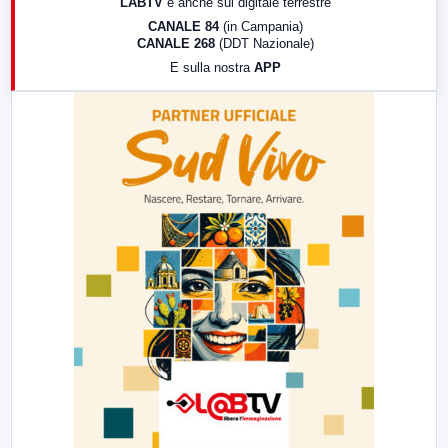
LABTV
e anche sul digitale terrestre
18:30
Di Faccia e di Profilo (repliche)
CANALE 84
(in Campania)
CANALE 268
(DDT Nazionale)
19:30
LabNews (Diretta)
E sulla nostra
APP
21:00
Free Sport
23:00
LabNews (replica)