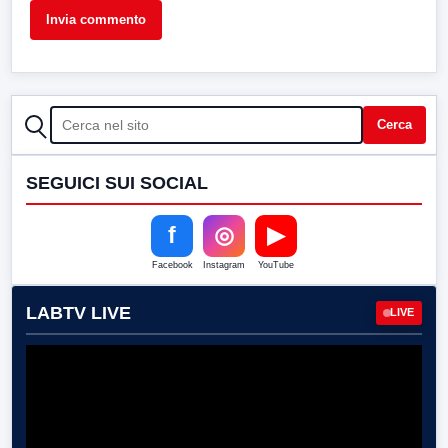
CERCA
Cerca
SEGUICI SUI SOCIAL
f
◎
▶
Facebook
Instagram
YouTube
LABTV LIVE
LIVE