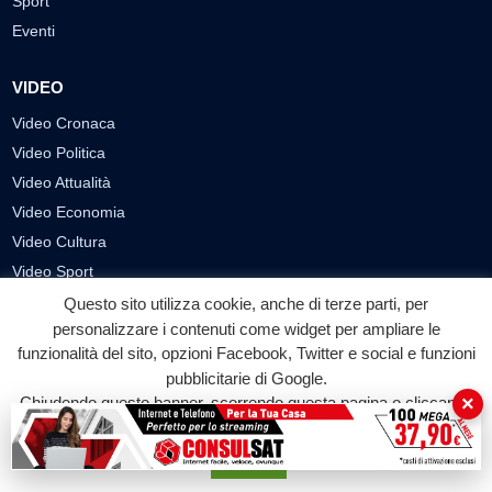
Sport
Eventi
VIDEO
Video Cronaca
Video Politica
Video Attualità
Video Economia
Video Cultura
Video Sport
Video Tecnologie
Questo sito utilizza cookie, anche di terze parti, per
personalizzare i contenuti come widget per ampliare le
Video Curiosità
funzionalità del sito, opzioni Facebook, Twitter e social e funzioni
Video
pubblicitarie di Google.
×
Chiudendo questo banner, scorrendo questa pagina o cliccando
PUBBLICITÀ
su qualunque suo elemento acconsenti all'uso dei cookie.
Richiesta pubblicazione articoli/banner
Accetta