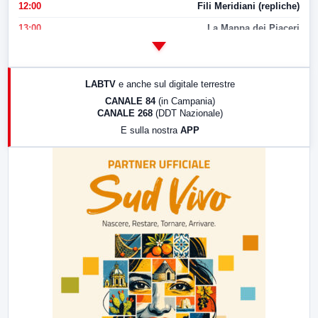
12:00
Fili Meridiani (repliche)
13:00
La Mappa dei Piaceri
14:00
LabNews
17:00
LabNews (replica)
LABTV
e anche sul digitale terrestre
18:30
Di Faccia e di Profilo (repliche)
CANALE 84
(in Campania)
CANALE 268
(DDT Nazionale)
19:30
LabNews (Diretta)
E sulla nostra
APP
21:00
Free Sport
23:00
LabNews (replica)