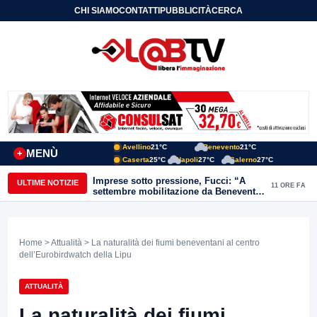
CHI SIAMO
CONTATTI
PUBBLICITÀ
CERCA
Avellino
21°C
Benevento
21°C
MENÙ
+
Caserta
25°C
Napoli
27°C
Salerno
27°C
Imprese sotto pressione, Fucci: “A
ULTIME NOTIZIE
11 ORE FA
settembre mobilitazione da Benevento
e Avellino”
Home
>
Attualità
> La naturalità dei fiumi beneventani al centro
dell’Eurobirdwatch della Lipu
ATTUALITÀ
La naturalità dei fiumi