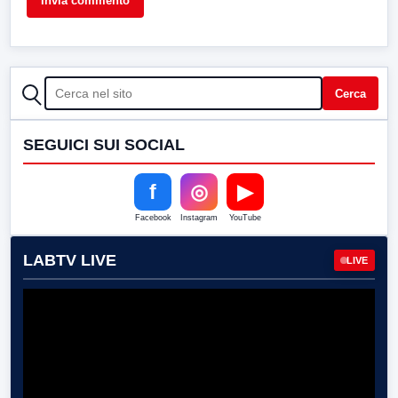
CERCA
Cerca
SEGUICI SUI SOCIAL
f
◎
▶
Facebook
Instagram
YouTube
LABTV LIVE
LIVE