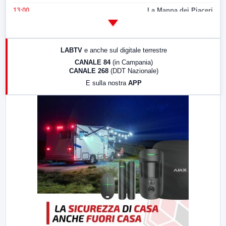
13:00
La Mappa dei Piaceri
14:00
LabNews
17:00
LabNews (replica)
LABTV
e anche sul digitale terrestre
18:30
Di Faccia e di Profilo (repliche)
CANALE 84
(in Campania)
CANALE 268
(DDT Nazionale)
19:30
LabNews (Diretta)
E sulla nostra
APP
21:00
Free Sport
23:00
LabNews (replica)