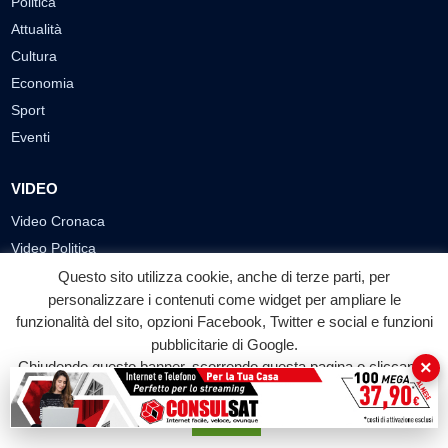
Politica
Attualità
Cultura
Economia
Sport
Eventi
VIDEO
Video Cronaca
Video Politica
Video Attualità
Questo sito utilizza cookie, anche di terze parti, per
personalizzare i contenuti come widget per ampliare le
Video Economia
funzionalità del sito, opzioni Facebook, Twitter e social e funzioni
Video Cultura
pubblicitarie di Google.
Video Sport
×
Chiudendo questo banner, scorrendo questa pagina o cliccando
Video Tecnologie
su qualunque suo elemento acconsenti all'uso dei cookie.
Video Curiosità
Accetta
Video