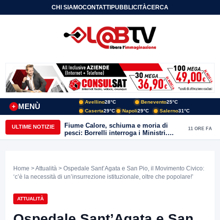
CHI SIAMO
CONTATTI
PUBBLICITÀ
CERCA
Avellino
28°C
Benevento
25°C
MENÙ
+
Caserta
29°C
Napoli
29°C
Salerno
31°C
Fiume Calore, schiuma e moria di
ULTIME NOTIZIE
11 ORE FA
pesci: Borrelli interroga i Ministri.
“Benevento paga l’assenza del
depuratore
Home
>
Attualità
> Ospedale Sant’Agata e San Pio, il Movimento Civico:
‘c’è la necessità di un’insurrezione istituzionale, oltre che popolare!’
ATTUALITÀ
Ospedale Sant’Agata e San