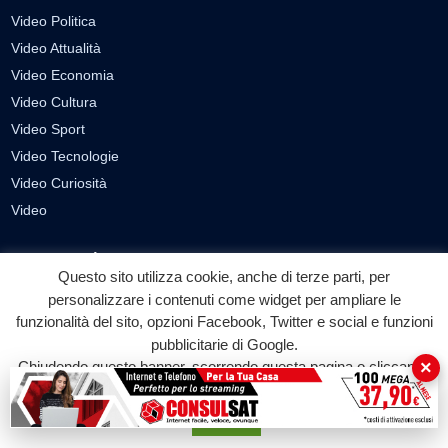
Video Politica
Video Attualità
Video Economia
Video Cultura
Video Sport
Video Tecnologie
Video Curiosità
Video
PUBBLICITÀ
Questo sito utilizza cookie, anche di terze parti, per
Richiesta pubblicazione articoli/banner
personalizzare i contenuti come widget per ampliare le
funzionalità del sito, opzioni Facebook, Twitter e social e funzioni
SEGUICI SUI SOCIAL
pubblicitarie di Google.
×
Chiudendo questo banner, scorrendo questa pagina o cliccando
f
◎
▶
su qualunque suo elemento acconsenti all'uso dei cookie.
Facebook
Instagram
YouTube
Accetta