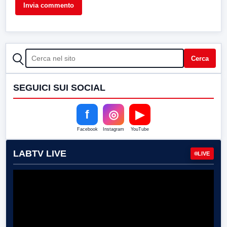
CERCA
Cerca
SEGUICI SUI SOCIAL
f
◎
▶
Facebook
Instagram
YouTube
LABTV LIVE
LIVE