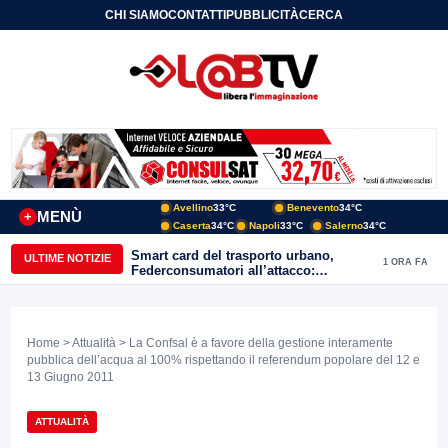
CHI SIAMO
CONTATTI
PUBBLICITÀ
CERCA
Avellino
33°C
Benevento
34°C
MENÙ
+
Caserta
34°C
Napoli
33°C
Salerno
34°C
Smart card del trasporto urbano,
ULTIME NOTIZIE
1 ORA FA
Federconsumatori all’attacco:
«Benevento ha bisogno di uno
sportello fisico»
Home
>
Attualità
> La Confsal è a favore della gestione interamente
pubblica dell’acqua al 100% rispettando il referendum popolare del 12 e
13 Giugno 2011
ATTUALITÀ