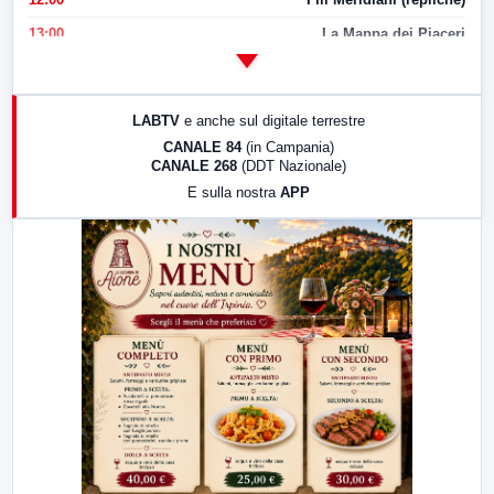
13:00
La Mappa dei Piaceri
14:00
LabNews
17:00
LabNews (replica)
LABTV
e anche sul digitale terrestre
18:30
Di Faccia e di Profilo (repliche)
CANALE 84
(in Campania)
CANALE 268
(DDT Nazionale)
19:30
LabNews (Diretta)
E sulla nostra
APP
21:00
Free Sport
23:00
LabNews (replica)