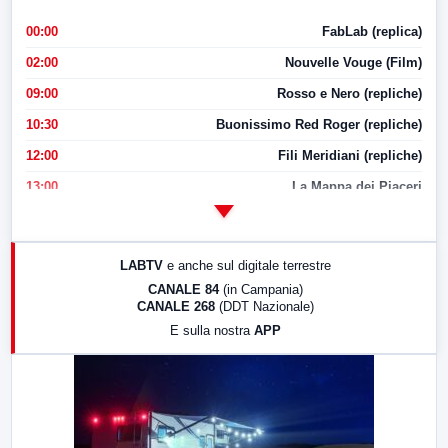
00:00
FabLab (replica)
02:00
Nouvelle Vouge (Film)
09:00
Rosso e Nero (repliche)
10:30
Buonissimo Red Roger (repliche)
12:00
Fili Meridiani (repliche)
13:00
La Mappa dei Piaceri
14:00
LabNews
17:00
LabNews (replica)
LABTV
e anche sul digitale terrestre
18:30
Di Faccia e di Profilo (repliche)
CANALE 84
(in Campania)
CANALE 268
(DDT Nazionale)
19:30
LabNews (Diretta)
E sulla nostra
APP
21:00
Free Sport
23:00
LabNews (replica)