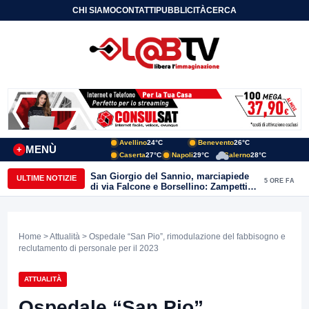
CHI SIAMO
CONTATTI
PUBBLICITÀ
CERCA
Avellino
24°C
Benevento
26°C
MENÙ
+
Caserta
27°C
Napoli
29°C
Salerno
28°C
San Giorgio del Sannio, marciapiede
ULTIME NOTIZIE
5 ORE FA
di via Falcone e Borsellino: Zampetti e
Lombardi replicano alle polemiche
Home
>
Attualità
> Ospedale “San Pio”, rimodulazione del fabbisogno e
reclutamento di personale per il 2023
ATTUALITÀ
Ospedale “San Pio”,