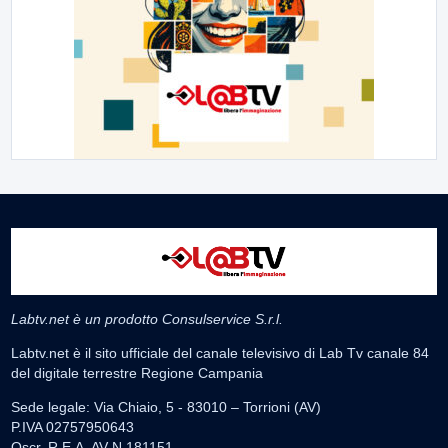
Labtv.net è un prodotto Consulservice S.r.l.
Labtv.net è il sito ufficiale del canale televisivo di Lab Tv canale 84
del digitale terrestre Regione Campania
Sede legale: Via Chiaio, 5 - 83010 – Torrioni (AV)
P.IVA 02757950643
Oscr. R.E.A. AV N.181151