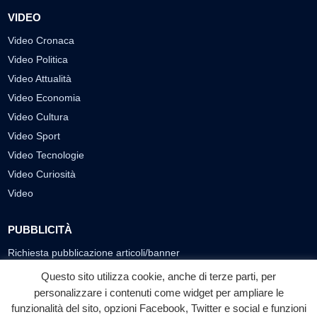
VIDEO
Video Cronaca
Video Politica
Video Attualità
Video Economia
Video Cultura
Video Sport
Video Tecnologie
Video Curiosità
Video
PUBBLICITÀ
Richiesta pubblicazione articoli/banner
Questo sito utilizza cookie, anche di terze parti, per
SEGUICI SUI SOCIAL
personalizzare i contenuti come widget per ampliare le
f
◎
▶
funzionalità del sito, opzioni Facebook, Twitter e social e funzioni