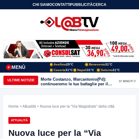
CHI SIAMO
CONTATTI
PUBBLICITÀ
CERCA
Avellino
29°C
Benevento
31°C
MENÙ
+
Caserta
31°C
Napoli
31°C
Salerno
31°C
Morte Costanzo, Marcantonio(Pd):
ULTIME NOTIZIE
37 MINUTI FA
continueremo le tue battaglie per il
Sannio
Home
>
Attualità
> Nuova luce per la “Via Magistrale” della città
ATTUALITÀ
Nuova luce per la “Via