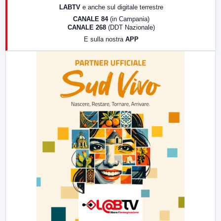
LABTV
e anche sul digitale terrestre
18:30
Di Faccia e di Profilo (repliche)
CANALE 84
(in Campania)
CANALE 268
(DDT Nazionale)
19:30
LabNews (Diretta)
E sulla nostra
APP
21:00
Free Sport
23:00
LabNews (replica)