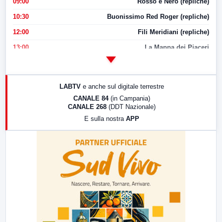
09:00
Rosso e Nero (repliche)
10:30
Buonissimo Red Roger (repliche)
12:00
Fili Meridiani (repliche)
13:00
La Mappa dei Piaceri
14:00
LabNews
17:00
LabNews (replica)
LABTV
e anche sul digitale terrestre
18:30
Di Faccia e di Profilo (repliche)
CANALE 84
(in Campania)
CANALE 268
(DDT Nazionale)
19:30
LabNews (Diretta)
E sulla nostra
APP
21:00
Free Sport
23:00
LabNews (replica)