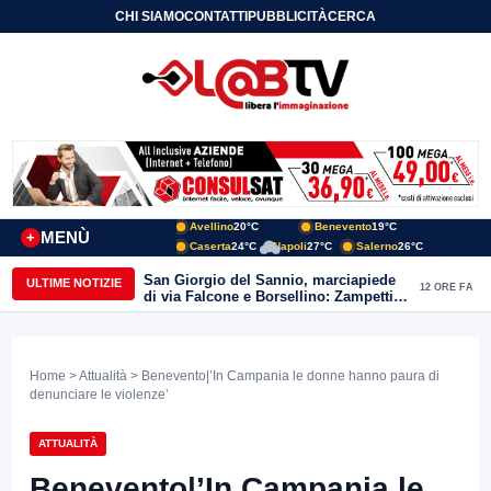
CHI SIAMO
CONTATTI
PUBBLICITÀ
CERCA
Avellino
20°C
Benevento
19°C
MENÙ
+
Caserta
24°C
Napoli
27°C
Salerno
26°C
San Giorgio del Sannio, marciapiede
ULTIME NOTIZIE
12 ORE FA
di via Falcone e Borsellino: Zampetti e
Lombardi replicano alle polemiche
Home
>
Attualità
> Benevento|’In Campania le donne hanno paura di
denunciare le violenze’
ATTUALITÀ
Benevento|’In Campania le