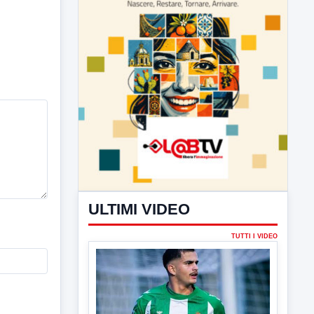
ULTIMI VIDEO
TUTTI I VIDEO
▶
7 AGOSTO 2026
SPORT
Av Calcio, Manzi alla Scafatese.
Insigne conteso da Spezia e
Catania
Avellino Calcio, per quanto riguarda il
terzino Simone Cinquegrano si...