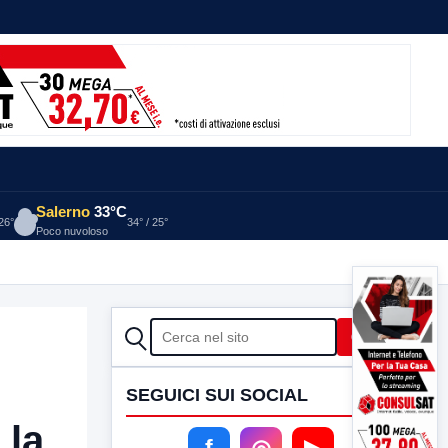
Salerno
33°C
 26°
34° / 25°
Poco nuvoloso
CERCA
Cerca
SEGUICI SUI SOCIAL
 la
f
◎
▶