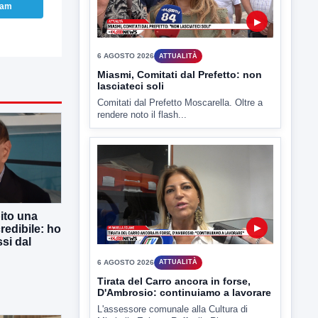
ram
▶
6 AGOSTO 2026
ATTUALITÀ
Tirata del Carro ancora in forse,
D'Ambrosio: continuiamo a lavorare
L'assessore comunale alla Cultura di
Mirabella Eclano, Raffaella Rita
D'Ambrosio,...
ito una
redibile: ho
si dal
▶