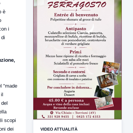
o
o è
o
con i
 di
uzione,
VIDEO ATTUALITÀ
TUTTI I VIDEO
el “made
il
 del
ella
li scopi
▶
oni dei