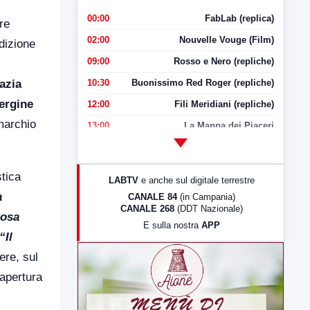
00:00
FabLab (replica)
re
02:00
Nouvelle Vouge (Film)
adizione
09:00
Rosso e Nero (repliche)
azia
10:30
Buonissimo Red Roger (repliche)
ergine
12:00
Fili Meridiani (repliche)
 marchio
13:00
La Mappa dei Piaceri
14:00
LabNews
17:00
LabNews (replica)
tica
LABTV
e anche sul digitale terrestre
18:30
Di Faccia e di Profilo (repliche)
a
CANALE 84
(in Campania)
CANALE 268
(DDT Nazionale)
19:30
LabNews (Diretta)
rosa
E sulla nostra
APP
21:00
Free Sport
“Il
23:00
LabNews (replica)
ere, sul
 apertura