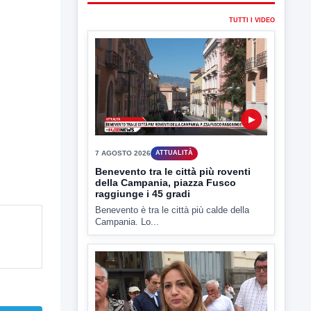
7 AGOSTO 2026
ATTUALITÀ
Benevento tra le città più roventi
della Campania, piazza Fusco
raggiunge i 45 gradi
Benevento è tra le città più calde della
Campania. Lo...
▶
6 AGOSTO 2026
ATTUALITÀ
Miasmi, Comitati dal Prefetto: non
lasciateci soli
Comitati dal Prefetto Moscarella. Oltre a
rendere noto il flash...