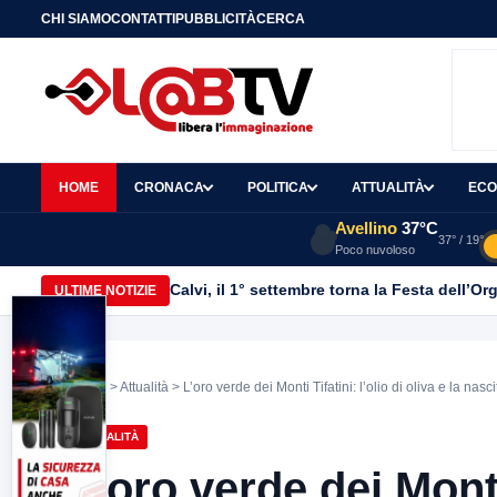
CHI SIAMO
CONTATTI
PUBBLICITÀ
CERCA
HOME
CRONACA
POLITICA
ATTUALITÀ
ECO
Avellino
37°C
37° / 19°
Poco nuvoloso
Calvi, il 1° settembre torna la Festa dell’Or
ULTIME NOTIZIE
Home
>
Attualità
> L’oro verde dei Monti Tifatini: l’olio di oliva e la nas
ATTUALITÀ
L’oro verde dei Monti 