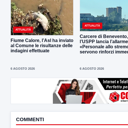
ATTUALITÀ
ATTUALITÀ
Carcere di Benevento,
Fiume Calore, l’Asl ha inviato
l’USPP lancia l’allarme
al Comune le risultanze delle
«Personale allo strem
indagini effettuate
servono rinforzi immed
6 AGOSTO 2026
6 AGOSTO 2026
COMMENTI