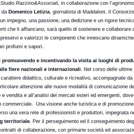
o
Studio Razzino&Associati
, in collaborazione con l’agronom
o da
Domenico Letizia
, giornalista di Maddaloni. Il Consorzi
un impegno, una passione, una dedizione e un rigore tecnic
ti che li affiancano, sarà quello di sostenere e collaborare 
e preservi e valorizzi le componenti che innescano dinamiche
ri profumi e sapori.
ri promuovendo e incentivando la visita ai luoghi di prod
alle fiere nazionali e internazionali
. Nel corso delle ultime
 carattere didattico, culturale e ricreativo, accompagnate da
rticolare attenzione alle nuove modalità di comunicazione d
e e vendita e all’analisi dei mercati esteri ed emergenti, dove 
co commerciale. Una visione anche turistica e di promozione
averso una vera rete di professionisti e produttori, impegnata n
 territoriale
. Per il perseguimento ed il conseguimento deg
contratti di collaborazione, con primarie società ed associazi