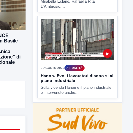
6 AGOSTO 2026
ATTUALITÀ
Hanon- Evo, i lavoratori dicono si al
piano industriale
Sulla vicenda Hanon e il piano industriale
e' intervenuto anche...
ANCE
n Basile
nica
azione” di
zionale