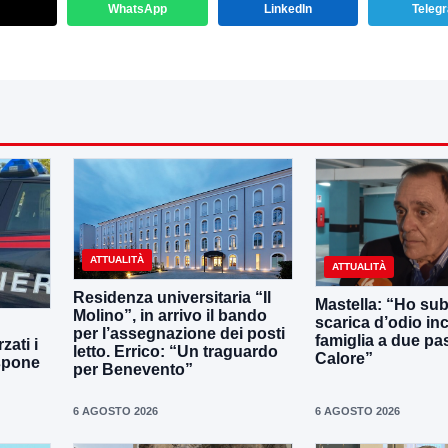
WhatsApp
LinkedIn
Teleg
ATTUALITÀ
ATTUALITÀ
Residenza universitaria “Il
Mastella: “Ho sub
Molino”, in arrivo il bando
scarica d’odio inc
per l’assegnazione dei posti
famiglia a due pas
zati i
letto. Errico: “Un traguardo
Calore”
ispone
per Benevento”
6 AGOSTO 2026
6 AGOSTO 2026