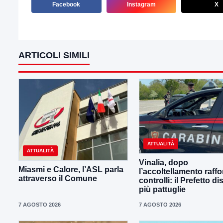
Facebook
Instagram
X
ARTICOLI SIMILI
ATTUALITÀ
ATTUALITÀ
Vinalia, dopo
Miasmi e Calore, l’ASL parla
l’accoltellamento raffor
attraverso il Comune
controlli: il Prefetto d
più pattuglie
7 AGOSTO 2026
7 AGOSTO 2026