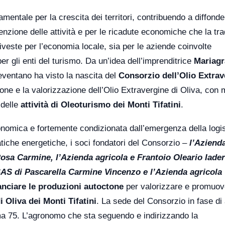
mentale per la crescita dei territori, contribuendo a diffonde
enzione delle attività e per le ricadute economiche che la tr
 riveste per l’economia locale, sia per le aziende coinvolte
er gli enti del turismo. Da un’idea dell’imprenditrice
Mariagr
eneventano ha visto la nascita del
Consorzio dell’Olio Extrav
ione e la valorizzazione dell’Olio Extravergine di Oliva, con
 delle
attività di Oleoturismo dei Monti Tifatini
.
onomica e fortemente condizionata dall’emergenza della logis
tiche energetiche, i soci fondatori del Consorzio –
l’Aziend
Rosa Carmine, l’Azienda agricola e Frantoio Oleario Iade
SAS di Pascarella Carmine Vincenzo e l’Azienda agricola 
lanciare le produzioni autoctone
per valorizzare e promuov
i Oliva dei Monti Tifatini
. La sede del Consorzio in fase di
ma 75. L’agronomo che sta seguendo e indirizzando la