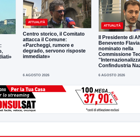
ATTUALITÀ
ATTUALITÀ
Centro storico, il Comitato
Il Presidente di 
attacca il Comune:
Benevento Flavia
«Parcheggi, rumore e
:
nominato nella
degrado, servono risposte
o,
Commissione Tec
immediate»
iati»
“Internazionalizz
Confindustria Na
6 AGOSTO 2026
6 AGOSTO 2026