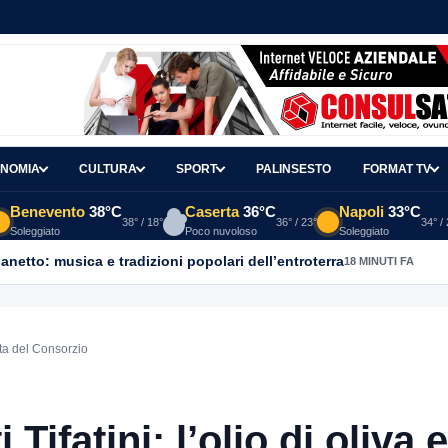
NOMIA
CULTURA
SPORT
PALINSESTO
FORMAT TV
Benevento
38°C
Caserta
36°C
Napoli
33°C
38° / 18°
36° / 23°
34° /
Soleggiato
Poco nuvoloso
Soleggiato
ganetto: musica e tradizioni popolari dell’entroterra
18 MINUTI FA
cita del Consorzio
Tifatini: l’olio di oliva e