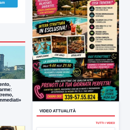
ram
VIDEO ATTUALITÀ
TUTTI I VIDEO
ento,
larme:
tremo,
immediati»
▶