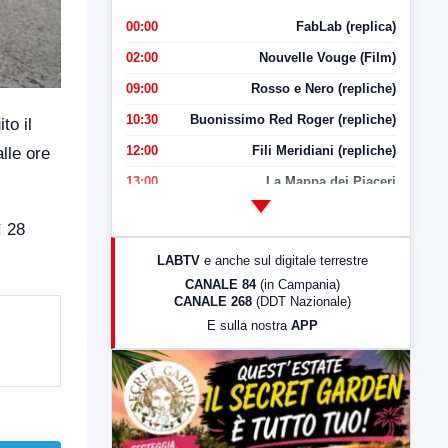
00:00
FabLab (replica)
02:00
Nouvelle Vouge (Film)
09:00
Rosso e Nero (repliche)
10:30
Buonissimo Red Roger (repliche)
to il
12:00
Fili Meridiani (repliche)
lle ore
13:00
La Mappa dei Piaceri
14:00
LabNews
ì 28
17:00
LabNews (replica)
LABTV
e anche sul digitale terrestre
18:30
Di Faccia e di Profilo (repliche)
CANALE 84
(in Campania)
CANALE 268
(DDT Nazionale)
19:30
LabNews (Diretta)
E sulla nostra
APP
21:00
Free Sport
23:00
LabNews (replica)