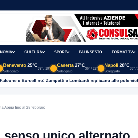
NOMIA
CULTURA
SPORT
PALINSESTO
FORMAT TV
Benevento
25°C
Caserta
27°C
Napoli
28°C
39° / 19°
36° / 22°
35° /
Soleggiato
Soleggiato
Soleggiato
 Falcone e Borsellino: Zampetti e Lombardi replicano alle polemic
via Appia fino al 28 febbraio
il senso unico alternato