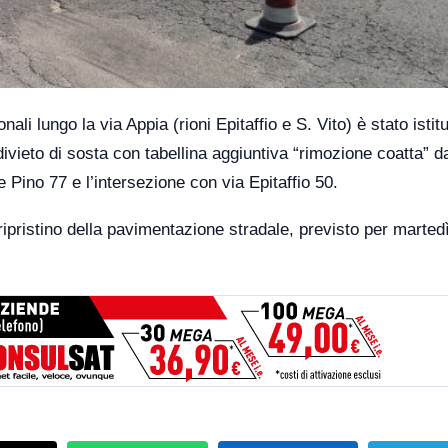
li lungo la via Appia (rioni Epitaffio e S. Vito) è stato istitui
ivieto di sosta con tabellina aggiuntiva “rimozione coatta” da
 Pino 77 e l’intersezione con via Epitaffio 50.
 ripristino della pavimentazione stradale, previsto per marted