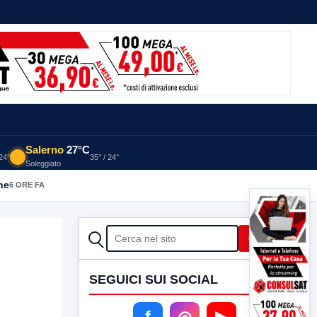
Salerno
27°C
 24°
35° / 24°
Soleggiato
he
6 ORE FA
CERCA
Cerca
SEGUICI SUI SOCIAL
f
◎
▶