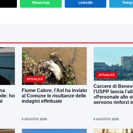
WhatsApp
LinkedIn
Teleg
ATTUALITÀ
ATTUALITÀ
Carcere di Benev
una
Fiume Calore, l’Asl ha inviato
l’USPP lancia l’al
ile: ho
al Comune le risultanze delle
«Personale allo s
al
indagini effettuate
servono rinforzi 
6 AGOSTO 2026
6 AGOSTO 2026