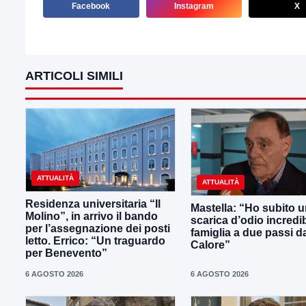
Facebook
Instagram
X
ARTICOLI SIMILI
ATTUALITÀ
ATTUALITÀ
Residenza universitaria “Il
Mastella: “Ho subito 
Molino”, in arrivo il bando
scarica d’odio incredib
per l’assegnazione dei posti
famiglia a due passi d
letto. Errico: “Un traguardo
Calore”
per Benevento”
6 AGOSTO 2026
6 AGOSTO 2026