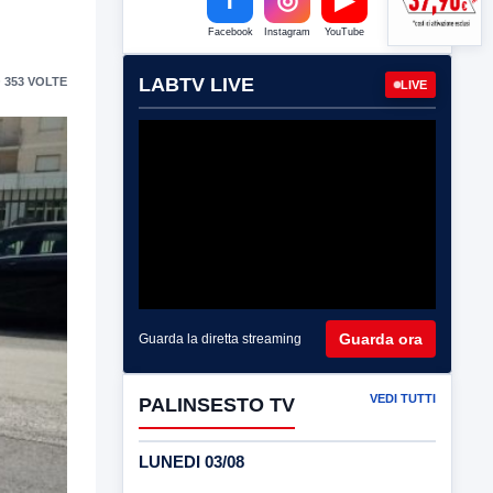
Facebook
Instagram
YouTube
LABTV LIVE
 353 VOLTE
LIVE
Guarda ora
Guarda la diretta streaming
VEDI TUTTI
PALINSESTO TV
LUNEDI 03/08