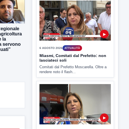
6 AGOSTO 2026
ATTUALITÀ
Miasmi, Comitati dal Prefetto: non
lasciateci soli
Comitati dal Prefetto Moscarella. Oltre a
Regionale
rendere noto il flash...
gricoltura
 la
ra servono
uati”
▶
6 AGOSTO 2026
ATTUALITÀ
Tirata del Carro ancora in forse,
D'Ambrosio: continuiamo a lavorare
L'assessore comunale alla Cultura di
Mirabella Eclano, Raffaella Rita
D'Ambrosio,...