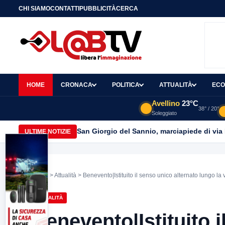
CHI SIAMO
CONTATTI
PUBBLICITÀ
CERCA
HOME
CRONACA
POLITICA
ATTUALITÀ
ECO
Avellino
23°C
38° / 20°
Soleggiato
San Giorgio del Sannio, marciapiede di via
ULTIME NOTIZIE
Home
>
Attualità
> Benevento|Istituito il senso unico alternato lungo la 
ATTUALITÀ
Benevento|Istituito 