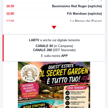
10:30
Buonissimo Red Roger (repliche)
12:00
Fili Meridiani (repliche)
13:00
La Mappa dei Piaceri
14:00
LabNews
17:00
LabNews (replica)
LABTV
e anche sul digitale terrestre
18:30
Di Faccia e di Profilo (repliche)
CANALE 84
(in Campania)
CANALE 268
(DDT Nazionale)
19:30
LabNews (Diretta)
E sulla nostra
APP
21:00
Free Sport
23:00
LabNews (replica)