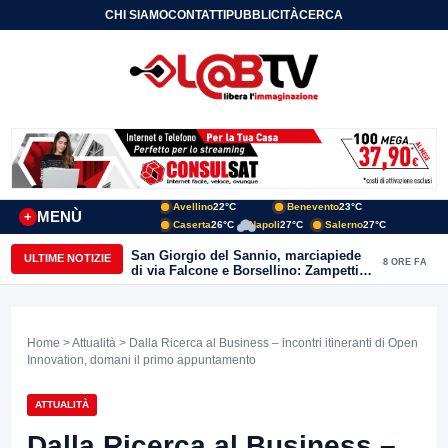
CHI SIAMO
CONTATTI
PUBBLICITÀ
CERCA
Avellino
22°C
Benevento
23°C
MENÙ
+
Caserta
26°C
Napoli
27°C
Salerno
27°C
San Giorgio del Sannio, marciapiede
ULTIME NOTIZIE
8 ORE FA
di via Falcone e Borsellino: Zampetti e
Lombardi replicano alle polemiche
Home
>
Attualità
> Dalla Ricerca al Business – incontri itineranti di Open
Innovation, domani il primo appuntamento
ATTUALITÀ
Dalla Ricerca al Business –