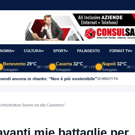
NOMIA
CULTURA
SPORT
PALINSESTO
FORMAT TV
Benevento
29°C
Caserta
32°C
Napoli
32°C
38° / 18°
38° / 23°
36° /
Soleggiato
Soleggiato
Soleggiato
ipendi ancora in ritardo: “Non è più sostenibile”
18 MINUTI FA
 infrastrutture Sannio ed alto Casertano”
avanti mie battaglie per