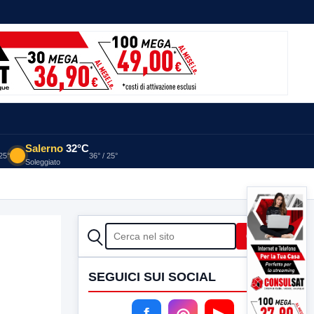
Salerno
32°C
 25°
36° / 25°
Soleggiato
CERCA
Cerca
SEGUICI SUI SOCIAL
f
◎
▶