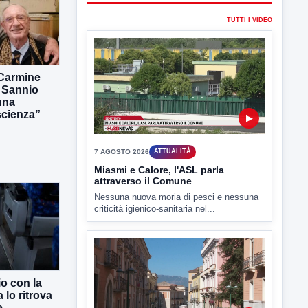
7 AGOSTO 2026
ATTUALITÀ
Miasmi e Calore, l'ASL parla
attraverso il Comune
Nessuna nuova moria di pesci e nessuna
criticità igienico-sanitaria nel...
 Carmine
l Sannio
una
scienza”
▶
7 AGOSTO 2026
ATTUALITÀ
Benevento tra le città più roventi
della Campania, piazza Fusco
raggiunge i 45 gradi
Benevento è tra le città più calde della
Campania. Lo...
io con la
 lo ritrova
e