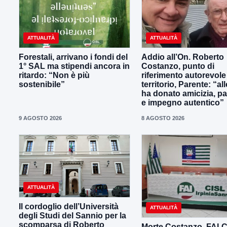
ATTUALITÀ
ATTUALITÀ
Forestali, arrivano i fondi del
Addio all’On. Roberto
1° SAL ma stipendi ancora in
Costanzo, punto di
ritardo: “Non è più
riferimento autorevole
sostenibile”
territorio, Parente: “all
ha donato amicizia, p
e impegno autentico”
9 AGOSTO 2026
8 AGOSTO 2026
ATTUALITÀ
Il cordoglio dell’Università
ATTUALITÀ
degli Studi del Sannio per la
scomparsa di Roberto
Morte Costanzo, FAI-