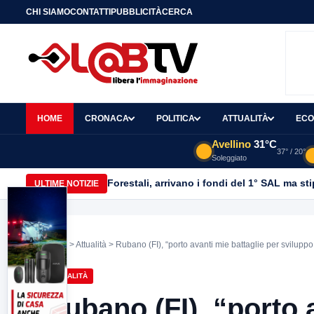
CHI SIAMO
CONTATTI
PUBBLICITÀ
CERCA
HOME
CRONACA
POLITICA
ATTUALITÀ
ECO
Avellino
31°C
37° / 20°
Soleggiato
Forestali, arrivano i fondi del 1° SAL ma st
ULTIME NOTIZIE
Home
>
Attualità
> Rubano (FI), “porto avanti mie battaglie per sviluppo
ATTUALITÀ
Rubano (FI), “porto 