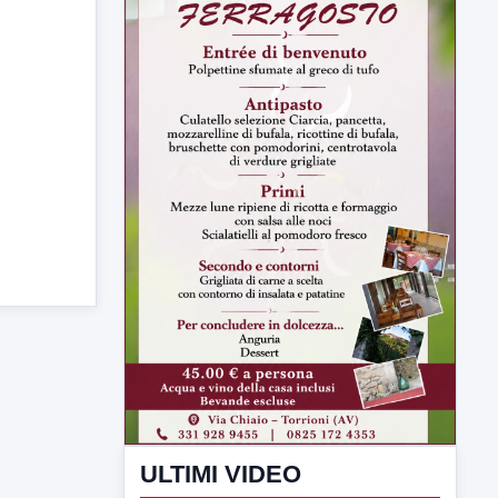
ULTIMI VIDEO
TUTTI I VIDEO
▶
7 AGOSTO 2026
SPORT BENEVENTO
Benevento Calcio: Le scelte di
Floro Flores per il debutto di Coppa
Italia
Il Benevento è pronto al debutto di Coppa
Italia. Scelte...