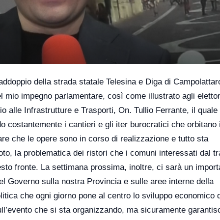
 raddoppio della strada statale Telesina e Diga di Campolattar
del mio impegno parlamentare, così come illustrato agli elettor
alle Infrastrutture e Trasporti, On. Tullio Ferrante, il quale
costantemente i cantieri e gli iter burocratici che orbitano 
re che le opere sono in corso di realizzazione e tutto sta
 la problematica dei ristori che i comuni interessati dal tr
to fronte. La settimana prossima, inoltre, ci sarà un import
l Governo sulla nostra Provincia e sulle aree interne della
itica che ogni giorno pone al centro lo sviluppo economico d
sull’evento che si sta organizzando, ma sicuramente garantis