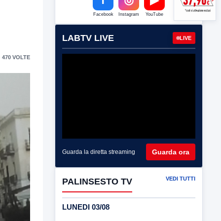
Facebook
Instagram
YouTube
LABTV LIVE
LIVE
 470 VOLTE
Guarda ora
Guarda la diretta streaming
VEDI TUTTI
PALINSESTO TV
LUNEDI 03/08