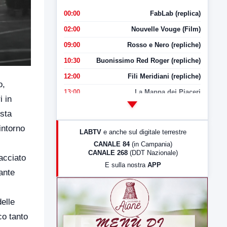
00:00
FabLab (replica)
02:00
Nouvelle Vouge (Film)
09:00
Rosso e Nero (repliche)
10:30
Buonissimo Red Roger (repliche)
12:00
Fili Meridiani (repliche)
o,
13:00
La Mappa dei Piaceri
i in
14:00
LabNews
 sta
17:00
LabNews (replica)
intorno
LABTV
e anche sul digitale terrestre
18:30
Di Faccia e di Profilo (repliche)
CANALE 84
(in Campania)
CANALE 268
(DDT Nazionale)
19:30
LabNews (Diretta)
acciato
E sulla nostra
APP
21:00
Free Sport
ante
23:00
LabNews (replica)
elle
co tanto