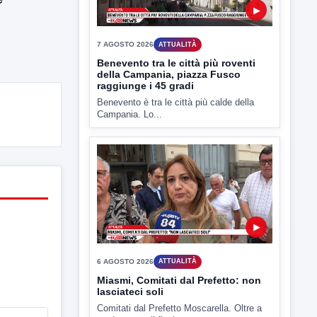
▶
6 AGOSTO 2026
ATTUALITÀ
Miasmi, Comitati dal Prefetto: non
lasciateci soli
Comitati dal Prefetto Moscarella. Oltre a
rendere noto il flash...
▶