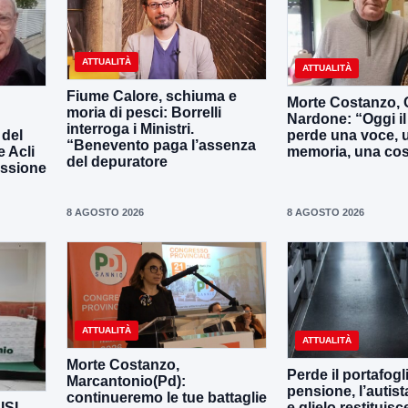
ATTUALITÀ
ATTUALITÀ
Fiume Calore, schiuma e
Morte Costanzo,
moria di pesci: Borrelli
Nardone: “Oggi i
interroga i Ministri.
 del
perde una voce, 
“Benevento paga l’assenza
e Acli
memoria, una co
del depuratore
assione
8 AGOSTO 2026
8 AGOSTO 2026
ATTUALITÀ
ATTUALITÀ
Morte Costanzo,
Perde il portafogl
Marcantonio(Pd):
pensione, l’autista
continueremo le tue battaglie
CISL
e glielo restituisc