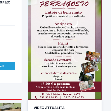
putato
VIDEO ATTUALITÀ
ram
TUTTI I VIDEO
▶