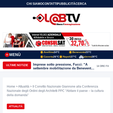
CHI SIAMO
CONTATTI
PUBBLICITÀ
CERCA
Avellino
24°C
Benevento
23°C
MENÙ
+
Caserta
26°C
Napoli
27°C
Salerno
28°C
Imprese sotto pressione, Fucci: “A
ULTIME NOTIZIE
14 ORE FA
settembre mobilitazione da Benevento
e Avellino”
Home
>
Attualità
> Il Convitto Nazionale Giannone alla Conferenza
Nazionale degli Ordini degli Architetti PPC “Abitare il paese – la cultura
della domanda”
ATTUALITÀ