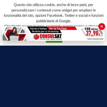
Questo sito utilizza cookie, anche di terze parti, per
personalizzare i contenuti come widget per ampliare le
funzionalità del sito, opzioni Facebook, Twitter e social e funzioni
pubblicitarie di Google.
×
Chiudendo questo banner, scorrendo questa pagina o cliccando
su qualunque suo elemento acconsenti all'uso dei cookie.
Accetta
Labtv.net è un prodotto Consulservice S.r.l.
Labtv.net è il sito ufficiale del canale televisivo di Lab Tv canale 84
del digitale terrestre Regione Campania
Sede legale: Via Chiaio, 5 - 83010 – Torrioni (AV)
P.IVA 02757950643
Oscr. R.E.A. AV N.181151