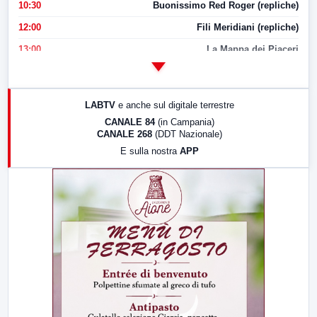
10:30
Buonissimo Red Roger (repliche)
12:00
Fili Meridiani (repliche)
13:00
La Mappa dei Piaceri
14:00
LabNews
17:00
LabNews (replica)
LABTV
e anche sul digitale terrestre
18:30
Di Faccia e di Profilo (repliche)
CANALE 84
(in Campania)
CANALE 268
(DDT Nazionale)
19:30
LabNews (Diretta)
E sulla nostra
APP
21:00
Free Sport
23:00
LabNews (replica)