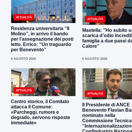
ATTUALITÀ
ATTUALITÀ
Residenza universitaria “Il
Mastella: “Ho subito 
Molino”, in arrivo il bando
scarica d’odio incredib
per l’assegnazione dei posti
famiglia a due passi d
letto. Errico: “Un traguardo
Calore”
per Benevento”
6 AGOSTO 2026
6 AGOSTO 2026
ATTUALITÀ
ATTUALITÀ
Centro storico, il Comitato
Il Presidente di ANCE
attacca il Comune:
Benevento Flavian Bas
«Parcheggi, rumore e
nominato nella
degrado, servono risposte
Commissione Tecnica
immediate»
“Internazionalizzazion
Confindustria Naziona