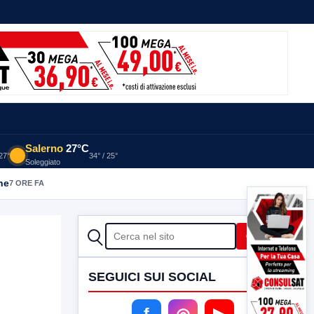
Salerno
27°C
 27°
34° / 25°
Soleggiato
he
7 ORE FA
CERCA
Cerca
SEGUICI SUI SOCIAL
f
◎
▶