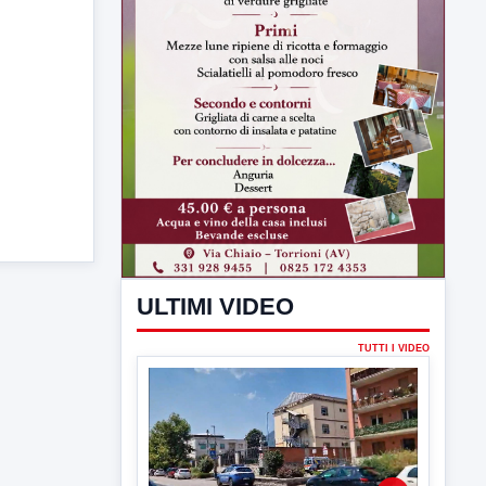
ULTIMI VIDEO
TUTTI I VIDEO
▶
6 AGOSTO 2026
CRONACA
Trovato in casa 42enne in una
pozza di sangue, giallo a viale Italia
Ritrovato senza vita il corpo di un 42enne
in un...