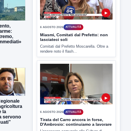
6 AGOSTO 2026
ATTUALITÀ
Miasmi, Comitati dal Prefetto: non
lasciateci soli
Comitati dal Prefetto Moscarella. Oltre a
ento,
rendere noto il flash...
larme:
tremo,
immediati»
▶
6 AGOSTO 2026
ATTUALITÀ
Tirata del Carro ancora in forse,
Regionale
D'Ambrosio: continuiamo a lavorare
gricoltura
L'assessore comunale alla Cultura di
 la
Mirabella Eclano, Raffaella Rita
ra servono
D'Ambrosio,...
uati”