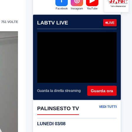
Facebook
Instagram
YouTube
LABTV LIVE
 751 VOLTE
LIVE
Guarda ora
Guarda la diretta streaming
VEDI TUTTI
PALINSESTO TV
LUNEDI 03/08