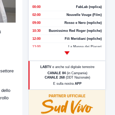
00:00
FabLab (replica)
02:00
Nouvelle Vouge (Film)
09:00
Rosso e Nero (repliche)
10:30
Buonissimo Red Roger (repliche)
i
12:00
Fili Meridiani (repliche)
13:00
La Mappa dei Piaceri
14:00
LabNews
17:00
LabNews (replica)
LABTV
e anche sul digitale terrestre
18:30
Di Faccia e di Profilo (repliche)
settore
CANALE 84
(in Campania)
CANALE 268
(DDT Nazionale)
19:30
LabNews (Diretta)
E sulla nostra
APP
21:00
Free Sport
 dello
23:00
LabNews (replica)
rollo