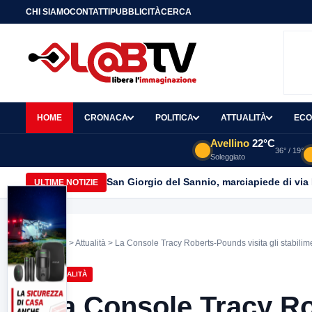
CHI SIAMO
CONTATTI
PUBBLICITÀ
CERCA
HOME
CRONACA
POLITICA
ATTUALITÀ
ECO
Avellino
22°C
36° / 19°
Soleggiato
San Giorgio del Sannio, marciapiede di via
ULTIME NOTIZIE
Home
>
Attualità
> La Console Tracy Roberts-Pounds visita gli stabili
ATTUALITÀ
La Console Tracy Ro