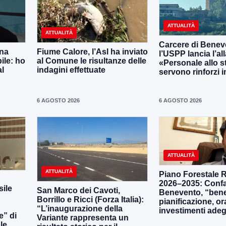
ATTUALITÀ
ATTUALITÀ
Carcere di Benev
una
Fiume Calore, l’Asl ha inviato
l’USPP lancia l’al
ile: ho
al Comune le risultanze delle
«Personale allo s
al
indagini effettuate
servono rinforzi 
6 AGOSTO 2026
6 AGOSTO 2026
ATTUALITÀ
ATTUALITÀ
Piano Forestale 
2026–2035: Confa
ile
San Marco dei Cavoti,
Benevento, “bene
Borrillo e Ricci (Forza Italia):
pianificazione, o
“L’inaugurazione della
investimenti adeg
e” di
Variante rappresenta un
le