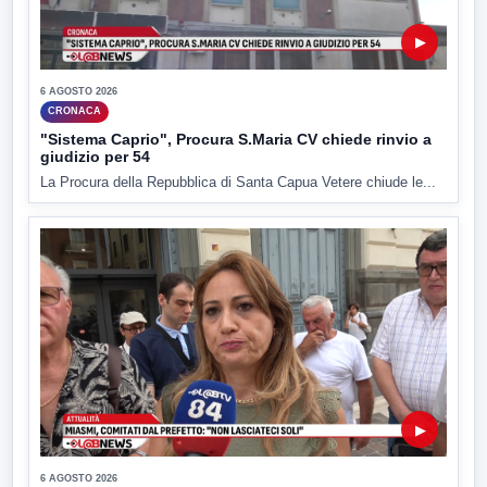
▶
6 AGOSTO 2026
CRONACA
"Sistema Caprio", Procura S.Maria CV chiede rinvio a
giudizio per 54
La Procura della Repubblica di Santa Capua Vetere chiude le...
▶
6 AGOSTO 2026