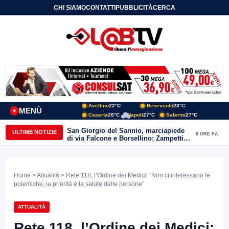
CHI SIAMO
CONTATTI
PUBBLICITÀ
CERCA
Avellino
22°C
Benevento
23°C
MENÙ
+
Caserta
26°C
Napoli
27°C
Salerno
27°C
San Giorgio del Sannio, marciapiede
ULTIME NOTIZIE
8 ORE FA
di via Falcone e Borsellino: Zampetti e
Lombardi replicano alle polemiche
Home
>
Attualità
> Rete 118, l’Ordine dei Medici: “Non ci interessano le
polemiche, la priorità è la salute delle persone”
ATTUALITÀ
Rete 118, l’Ordine dei Medici: