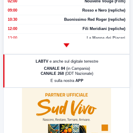
02:00
Nouvelle Vouge (Film)
09:00
Rosso e Nero (repliche)
10:30
Buonissimo Red Roger (repliche)
12:00
Fili Meridiani (repliche)
13:00
La Mappa dei Piaceri
14:00
LabNews
17:00
LabNews (replica)
LABTV
e anche sul digitale terrestre
18:30
Di Faccia e di Profilo (repliche)
CANALE 84
(in Campania)
CANALE 268
(DDT Nazionale)
19:30
LabNews (Diretta)
E sulla nostra
APP
21:00
Free Sport
23:00
LabNews (replica)