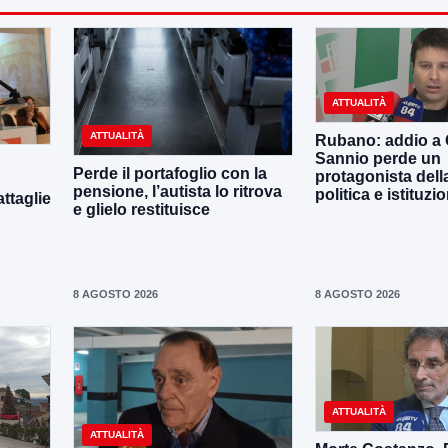
ATTUALITÀ
ATTUALITÀ
Rubano: addio a 
Sannio perde un
Perde il portafoglio con la
protagonista della
pensione, l’autista lo ritrova
politica e istituzi
ttaglie
e glielo restituisce
8 AGOSTO 2026
8 AGOSTO 2026
ATTUALITÀ
ATTUALITÀ