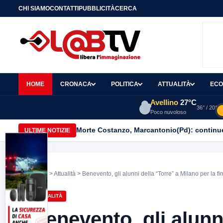
CHI SIAMO
CONTATTI
PUBBLICITÀ
CERCA
HOME
CRONACA
POLITICA
ATTUALITÀ
ECO
Avellino
27°C
36° / 20°
Poco nuvoloso
Morte Costanzo, Marcantonio(Pd): continuer
ULTIME NOTIZIE
Home
>
Attualità
> Benevento, gli alunni della “Torre” a Milano per la f
ATTUALITÀ
Benevento, gli alunn