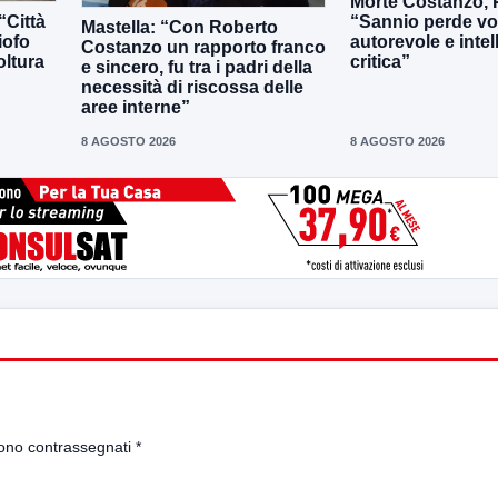
Morte Costanzo, 
“Sannio perde v
“Città
Mastella: “Con Roberto
autorevole e intel
iofo
Costanzo un rapporto franco
critica”
oltura
e sincero, fu tra i padri della
necessità di riscossa delle
aree interne”
8 AGOSTO 2026
8 AGOSTO 2026
sono contrassegnati
*