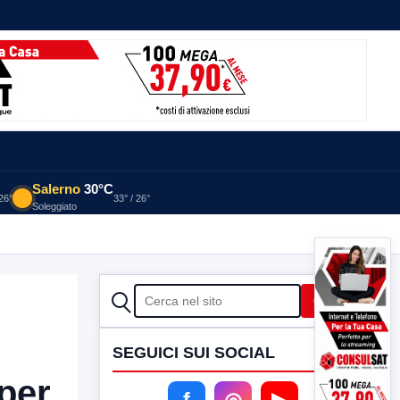
Salerno
30°C
 26°
33° / 26°
Soleggiato
CERCA
Cerca
SEGUICI SUI SOCIAL
 per
f
◎
▶