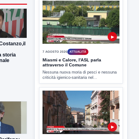
▶
7 AGOSTO 2026
ATTUALITÀ
Miasmi e Calore, l'ASL parla
attraverso il Comune
Costanzo,il
Nessuna nuova moria di pesci e nessuna
criticità igienico-sanitaria nel...
 storia
onale
▶
7 AGOSTO 2026
ATTUALITÀ
Benevento tra le città più roventi
della Campania, piazza Fusco
raggiunge i 45 gradi