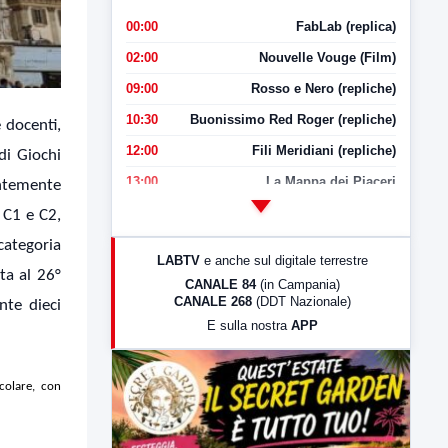
00:00
FabLab (replica)
02:00
Nouvelle Vouge (Film)
09:00
Rosso e Nero (repliche)
10:30
Buonissimo Red Roger (repliche)
 docenti,
12:00
Fili Meridiani (repliche)
di Giochi
13:00
La Mappa dei Piaceri
antemente
14:00
LabNews
e C1 e C2,
17:00
LabNews (replica)
categoria
LABTV
e anche sul digitale terrestre
18:30
Di Faccia e di Profilo (repliche)
ata al 26°
CANALE 84
(in Campania)
CANALE 268
(DDT Nazionale)
nte dieci
19:30
LabNews (Diretta)
E sulla nostra
APP
21:00
Free Sport
23:00
LabNews (replica)
icolare, con