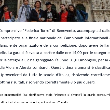
 Comprensivo “Federico Torre” di Benevento, accompagnati dalle
partecipato alla finale nazionale dei Campionati Internazionali 
ilano, ente organizzatore della competizione, dopo avere brill
ile. La gara si è svolta a partire dalle ore 14,00 per le categori
r la categoria C2 ha gareggiato l’alunno Luigi Limongelli; per la 
dia Viola e
Alessia Lombardi
. Quest’ultima alunna si è classific
(provenienti da tutte le scuole d’Italia), risolvendo correttame
ottimi risultati, risolvendo correttamente 8 o più quesiti.
a progettualità (dal significativo titolo “Pitagora si diverte”) in orario extracurr
oadiuvata dalla summenzionata prof.ssa Laura Zarrella.