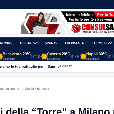
NOMIA
CULTURA
SPORT
PALINSESTO
FORMAT TV
Benevento
29°C
Caserta
29°C
Napoli
30°C
38° / 20°
35° / 24°
33° /
Soleggiato
Soleggiato
Soleggiato
emo le tue battaglie per il Sannio
2 ORE FA
inale nazionale dei Giochi Matematici
i della “Torre” a Milano