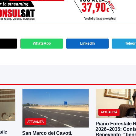
WhatsApp
LinkedIn
Teleg
ATTUALITÀ
ATTUALITÀ
Piano Forestale 
2026–2035: Confa
ile
San Marco dei Cavoti,
Benevento, “bene