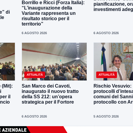
Borrillo e Ricci (Forza Italia):
pianificazione, o
“L’inaugurazione della
investimenti adeg
e” di
Variante rappresenta un
le
risultato storico per il
territorio”
6 AGOSTO 2026
6 AGOSTO 2026
ATTUALITÀ
ATTUALITÀ
 (Mit):
San Marco dei Cavoti,
Rischio Vesuvio:
i
inaugurato il nuovo tratto
protocolli d’intes
er il
della SS 212: un’opera
comuni del Sannio
ancio
strategica per il Fortore
protocollo con A
6 AGOSTO 2026
5 AGOSTO 2026