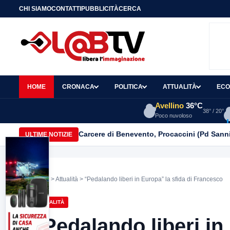
CHI SIAMO
CONTATTI
PUBBLICITÀ
CERCA
HOME
CRONACA
POLITICA
ATTUALITÀ
ECO
Avellino
36°C
38° / 20°
Poco nuvoloso
Carcere di Benevento, Procaccini (Pd Sanni
ULTIME NOTIZIE
Home
>
Attualità
> “Pedalando liberi in Europa” la sfida di Francesco
ATTUALITÀ
“Pedalando liberi in 