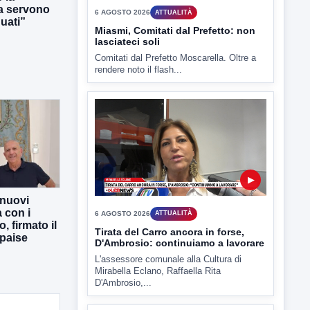
ra servono
uati”
▶
6 AGOSTO 2026
ATTUALITÀ
Miasmi, Comitati dal Prefetto: non
lasciateci soli
Comitati dal Prefetto Moscarella. Oltre a
rendere noto il flash...
 nuovi
a con i
, firmato il
▶
rpaise
6 AGOSTO 2026
ATTUALITÀ
Tirata del Carro ancora in forse,
D'Ambrosio: continuiamo a lavorare