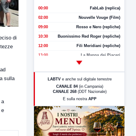
00:00
FabLab (replica)
02:00
Nouvelle Vouge (Film)
09:00
Rosso e Nero (repliche)
10:30
Buonissimo Red Roger (repliche)
eciso di
12:00
Fili Meridiani (repliche)
rtezze
13:00
La Mappa dei Piaceri
14:00
LabNews
 ad
17:00
LabNews (replica)
a sulla
LABTV
e anche sul digitale terrestre
18:30
Di Faccia e di Profilo (repliche)
CANALE 84
(in Campania)
CANALE 268
(DDT Nazionale)
19:30
LabNews (Diretta)
E sulla nostra
APP
 a
21:00
Free Sport
 e
23:00
LabNews (replica)