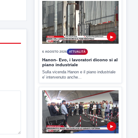
L'assessore comunale alla Cultura di
Mirabella Eclano, Raffaella Rita
D'Ambrosio,...
▶
6 AGOSTO 2026
ATTUALITÀ
Hanon- Evo, i lavoratori dicono si al
piano industriale
Sulla vicenda Hanon e il piano industriale
e' intervenuto anche...