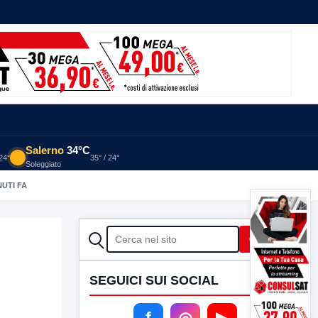
Salerno
34°C
 24°
35° / 24°
Soleggiato
NUTI FA
CERCA
Cerca
SEGUICI SUI SOCIAL
f
◎
▶