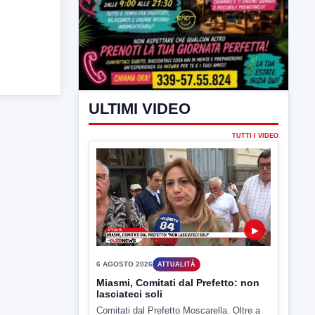
ULTIMI VIDEO
TUTTI I VIDEO
▶
6 AGOSTO 2026
ATTUALITÀ
Miasmi, Comitati dal Prefetto: non
lasciateci soli
Comitati dal Prefetto Moscarella. Oltre a
rendere noto il flash...