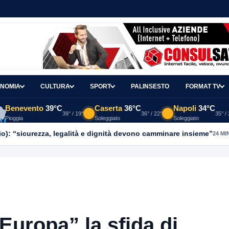
NOMIA
CULTURA
SPORT
PALINSESTO
FORMAT TV
Benevento
39°C
Caserta
36°C
Napoli
34°C
39° / 19°
36° / 22°
35° /
Pioggia
Soleggiato
Soleggiato
o): “sicurezza, legalità e dignità devono camminare insieme”
24 MI
Europa” la sfida di