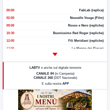
00:00
FabLab (replica)
02:00
Nouvelle Vouge (Film)
09:00
Rosso e Nero (repliche)
10:30
Buonissimo Red Roger (repliche)
12:00
Fili Meridiani (repliche)
13:00
La Mappa dei Piaceri
14:00
LabNews
17:00
LabNews (replica)
LABTV
e anche sul digitale terrestre
18:30
Di Faccia e di Profilo (repliche)
CANALE 84
(in Campania)
CANALE 268
(DDT Nazionale)
19:30
LabNews (Diretta)
E sulla nostra
APP
21:00
Free Sport
23:00
LabNews (replica)