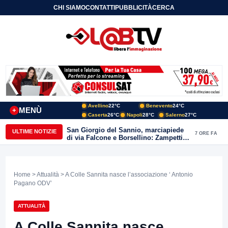
CHI SIAMO
CONTATTI
PUBBLICITÀ
CERCA
Avellino
22°C
Benevento
24°C
MENÙ
+
Caserta
26°C
Napoli
28°C
Salerno
27°C
San Giorgio del Sannio, marciapiede
ULTIME NOTIZIE
7 ORE FA
di via Falcone e Borsellino: Zampetti e
Lombardi replicano alle polemiche
Home
>
Attualità
> A Colle Sannita nasce l’associazione ‘ Antonio
Pagano ODV’
ATTUALITÀ
A Colle Sannita nasce