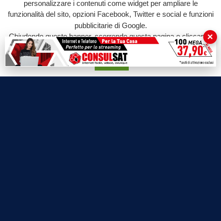
personalizzare i contenuti come widget per ampliare le
funzionalità del sito, opzioni Facebook, Twitter e social e funzioni
pubblicitarie di Google.
×
Chiudendo questo banner, scorrendo questa pagina o cliccando
su qualunque suo elemento acconsenti all'uso dei cookie.
Accetta
Labtv.net è un prodotto Consulservice S.r.l.
Labtv.net è il sito ufficiale del canale televisivo di Lab Tv canale 84
del digitale terrestre Regione Campania
Sede legale: Via Chiaio, 5 - 83010 – Torrioni (AV)
P.IVA 02757950643
Oscr. R.E.A. AV N.181151
Editore: Consulservice S.r.l.
Testata giornalistica Reg. Trib. di Benevento