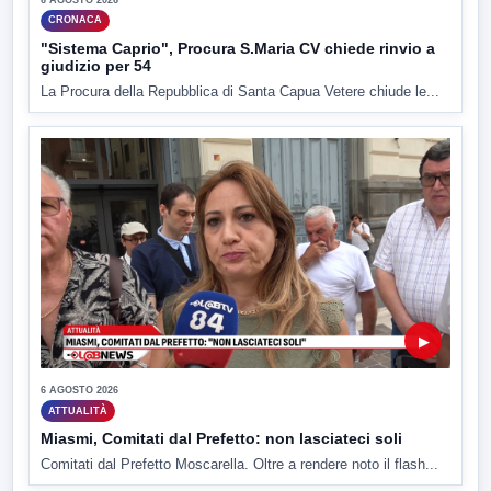
CRONACA
"Sistema Caprio", Procura S.Maria CV chiede rinvio a
giudizio per 54
La Procura della Repubblica di Santa Capua Vetere chiude le...
▶
6 AGOSTO 2026
ATTUALITÀ
Miasmi, Comitati dal Prefetto: non lasciateci soli
Comitati dal Prefetto Moscarella. Oltre a rendere noto il flash...