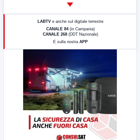
14:00
LabNews
17:00
LabNews (replica)
LABTV
e anche sul digitale terrestre
18:30
Di Faccia e di Profilo (repliche)
CANALE 84
(in Campania)
CANALE 268
(DDT Nazionale)
19:30
LabNews (Diretta)
E sulla nostra
APP
21:00
Free Sport
23:00
LabNews (replica)