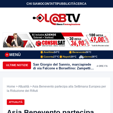
CHI SIAMO
CONTATTI
PUBBLICITÀ
CERCA
Avellino
24°C
Benevento
26°C
MENÙ
+
Caserta
27°C
Napoli
29°C
Salerno
28°C
San Giorgio del Sannio, marciapiede
ULTIME NOTIZIE
4 ORE FA
di via Falcone e Borsellino: Zampetti e
Lombardi replicano alle polemiche
Home
>
Attualità
> Asia Benevento partecipa alla Settimana Europea per
la Riduzione dei Rifiuti
ATTUALITÀ
Asia Benevento partecipa