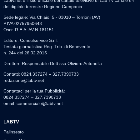
Labtv.net è il sito ufficiale del canale televisivo di Lab Tv canale 84
del digitale terrestre Regione Campania
Sede legale: Via Chiaio, 5 - 83010 – Torrioni (AV)
P.IVA 02757950643
Oscr. R.E.A. AV N.181151
Editore: Consulservice S.r.l.
Testata giornalistica Reg. Trib. di Benevento
n. 244 del 26.02.2015
Direttore Responsabile Dott.ssa Oliviero Antonella
Contatti: 0824.337274 – 327.7390733
redazione@labtv.net
Contattaci per la tua Pubblicità:
0824.337274 – 327.7390733
email:
commerciale@labtv.net
LABTV
Palinsesto