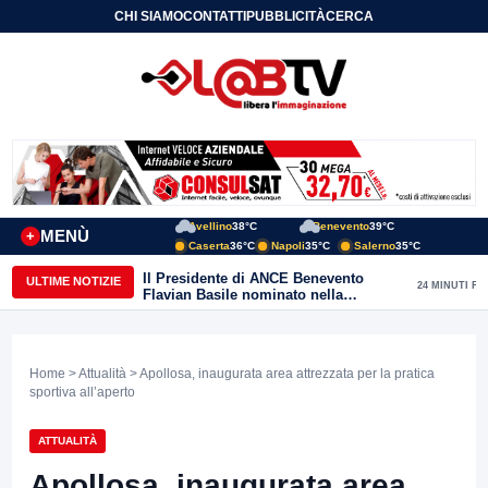
CHI SIAMO
CONTATTI
PUBBLICITÀ
CERCA
Avellino
38°C
Benevento
39°C
MENÙ
+
Caserta
36°C
Napoli
35°C
Salerno
35°C
Il Presidente di ANCE Benevento
ULTIME NOTIZIE
24 MINUTI FA
Flavian Basile nominato nella
Commissione Tecnica
“Internazionalizzazione” di
Confindustria Nazionale
Home
>
Attualità
> Apollosa, inaugurata area attrezzata per la pratica
sportiva all’aperto
ATTUALITÀ
Apollosa, inaugurata area