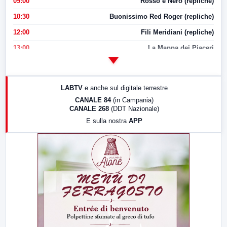
09:00
Rosso e Nero (repliche)
10:30
Buonissimo Red Roger (repliche)
12:00
Fili Meridiani (repliche)
13:00
La Mappa dei Piaceri
14:00
LabNews
17:00
LabNews (replica)
LABTV
e anche sul digitale terrestre
18:30
Di Faccia e di Profilo (repliche)
CANALE 84
(in Campania)
CANALE 268
(DDT Nazionale)
19:30
LabNews (Diretta)
E sulla nostra
APP
21:00
Free Sport
23:00
LabNews (replica)