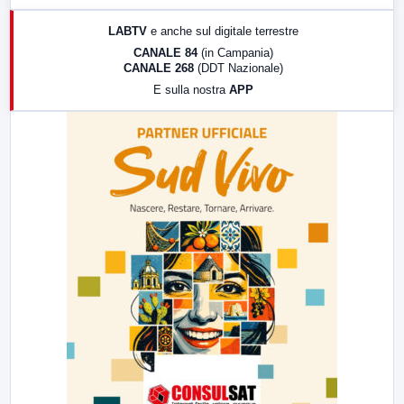
17:00
LabNews (replica)
LABTV
e anche sul digitale terrestre
18:30
Di Faccia e di Profilo (repliche)
CANALE 84
(in Campania)
CANALE 268
(DDT Nazionale)
19:30
LabNews (Diretta)
E sulla nostra
APP
21:00
Free Sport
23:00
LabNews (replica)