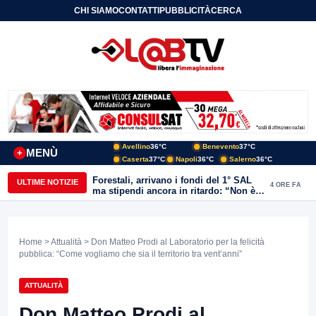
CHI SIAMO
CONTATTI
PUBBLICITÀ
CERCA
Avellino
36°C
Benevento
37°C
MENÙ
+
Caserta
37°C
Napoli
36°C
Salerno
36°C
Forestali, arrivano i fondi del 1° SAL
ULTIME NOTIZIE
4 ORE FA
ma stipendi ancora in ritardo: “Non è
più sostenibile”
Home
>
Attualità
> Don Matteo Prodi al Laboratorio per la felicità
pubblica: “Come vogliamo che sia il territorio tra vent’anni”
ATTUALITÀ
Don Matteo Prodi al