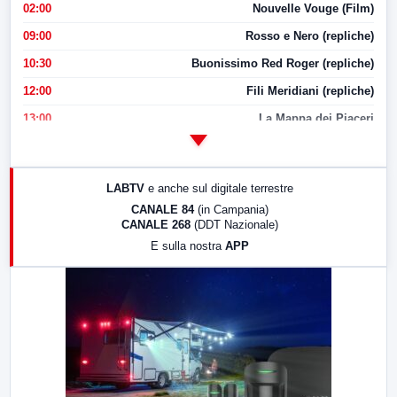
02:00
Nouvelle Vouge (Film)
09:00
Rosso e Nero (repliche)
10:30
Buonissimo Red Roger (repliche)
12:00
Fili Meridiani (repliche)
13:00
La Mappa dei Piaceri
14:00
LabNews
17:00
LabNews (replica)
LABTV
e anche sul digitale terrestre
18:30
Di Faccia e di Profilo (repliche)
CANALE 84
(in Campania)
CANALE 268
(DDT Nazionale)
19:30
LabNews (Diretta)
E sulla nostra
APP
21:00
Free Sport
23:00
LabNews (replica)