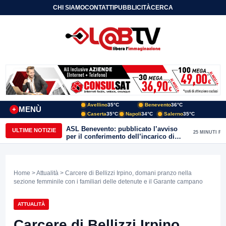
CHI SIAMO
CONTATTI
PUBBLICITÀ
CERCA
Avellino
35°C
Benevento
36°C
MENÙ
+
Caserta
35°C
Napoli
34°C
Salerno
35°C
ULTIME NOTIZIE
Home
>
Attualità
> Carcere di Bellizzi Irpino, domani pranzo nella
sezione femminile con i familiari delle detenute e il Garante campano
ATTUALITÀ
Carcere di Bellizzi Irpino,