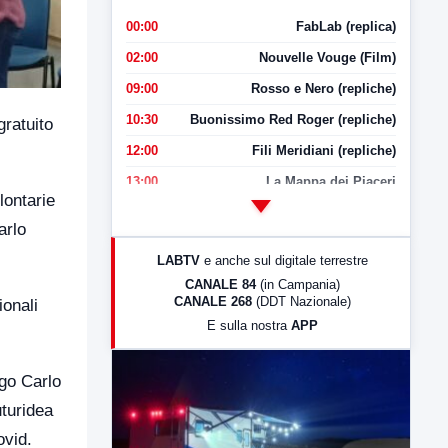
00:00
FabLab (replica)
02:00
Nouvelle Vouge (Film)
09:00
Rosso e Nero (repliche)
10:30
Buonissimo Red Roger (repliche)
gratuito
12:00
Fili Meridiani (repliche)
13:00
La Mappa dei Piaceri
lontarie
14:00
LabNews
arlo
17:00
LabNews (replica)
LABTV
e anche sul digitale terrestre
18:30
Di Faccia e di Profilo (repliche)
CANALE 84
(in Campania)
CANALE 268
(DDT Nazionale)
ionali
19:30
LabNews (Diretta)
E sulla nostra
APP
21:00
Free Sport
23:00
LabNews (replica)
go Carlo
uturidea
ovid.