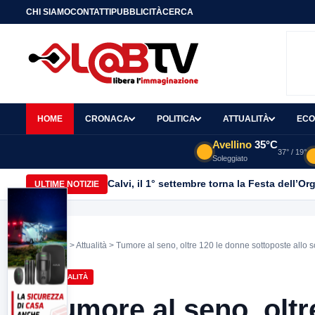
CHI SIAMO
CONTATTI
PUBBLICITÀ
CERCA
HOME
CRONACA
POLITICA
ATTUALITÀ
ECO
Avellino
35°C
37° / 19°
Soleggiato
Calvi, il 1° settembre torna la Festa dell’Or
ULTIME NOTIZIE
Home
>
Attualità
> Tumore al seno, oltre 120 le donne sottoposte allo
ATTUALITÀ
Tumore al seno, oltr