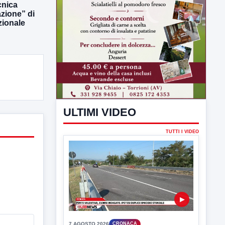
nica
azione” di
zionale
ULTIMI VIDEO
TUTTI I VIDEO
▶
7 AGOSTO 2026
CRONACA
Ponte Valentino,21enne indagato:
ipotesi duplice omicidio stradale
Incidente mortale a Ponte Valentino,
indagato il 21enne alla guida...