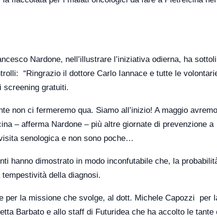
ancesco Nardone, nell’illustrare l’iniziativa odierna, ha sottol
olli: “Ringrazio il dottore Carlo Iannace e tutte le volontarie
 screening gratuiti.
nte non ci fermeremo qua. Siamo all’inizio! A maggio avremo
cina – afferma Nardone – più altre giornate di prevenzione a
a visita senologica e non sono poche…
ti hanno dimostrato in modo inconfutabile che, la probabilità
 tempestività della diagnosi.
ce per la missione che svolge, al dott. Michele Capozzi per la
etta Barbato e allo staff di Futuridea che ha accolto le tante