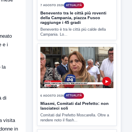
7 AGOSTO 2026
ATTUALITÀ
Benevento tra le città più roventi
della Campania, piazza Fusco
raggiunge i 45 gradi
Benevento è tra le città più calde della
Campania. Lo...
ineato
 e i
 la
▶
6 AGOSTO 2026
ATTUALITÀ
 di
Miasmi, Comitati dal Prefetto: non
lasciateci soli
Comitati dal Prefetto Moscarella. Oltre a
 visita
rendere noto il flash...
 donne in