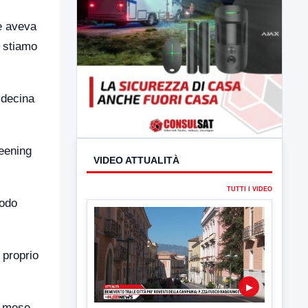
e aveva
a stiamo
 decina
reening
VIDEO ATTUALITÀ
TUTTI I VIDEO
modo
 proprio
▶
el mese