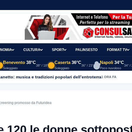
NOMIA
CULTURA
SPORT
PALINSESTO
FORMAT TV
Benevento
38°C
Caserta
36°C
Napoli
34°C
38° / 18°
36° / 23°
34° /
Soleggiato
Soleggiato
Poco nuvoloso
ganetto: musica e tradizioni popolari dell’entroterra
1 ORA FA
 screening promosso da Futuridea
e 120 le donne sottopos