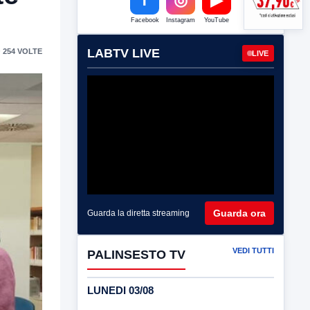
Facebook
Instagram
YouTube
LABTV LIVE
 254 VOLTE
LIVE
Guarda ora
Guarda la diretta streaming
VEDI TUTTI
PALINSESTO TV
LUNEDI 03/08