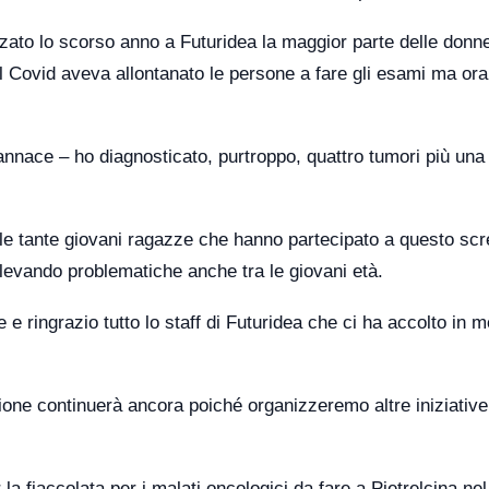
zzato lo scorso anno a Futuridea la maggior parte delle donn
 il Covid aveva allontanato le persone a fare gli esami ma or
Iannace – ho diagnosticato, purtroppo, quattro tumori più una
le tante giovani ragazze che hanno partecipato a questo sc
levando problematiche anche tra le giovani età.
 e ringrazio tutto lo staff di Futuridea che ci ha accolto in 
one continuerà ancora poiché organizzeremo altre iniziative
la fiaccolata per i malati oncologici da fare a Pietrelcina n