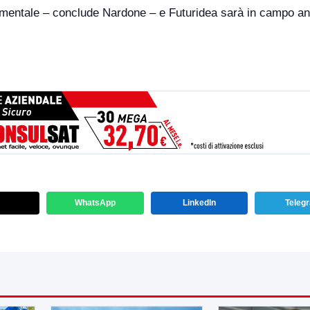
amentale – conclude Nardone – e Futuridea sarà in campo a
WhatsApp
LinkedIn
Teleg