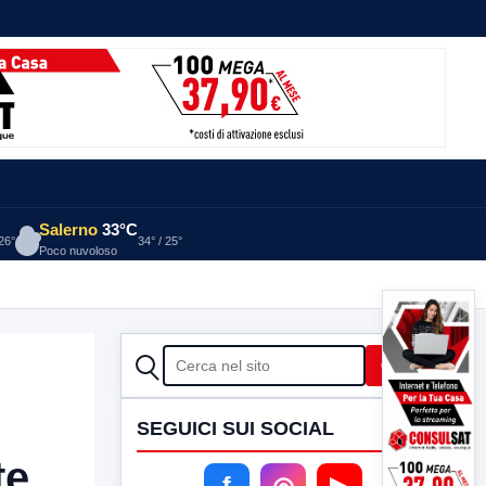
Salerno
33°C
 26°
34° / 25°
Poco nuvoloso
CERCA
Cerca
SEGUICI SUI SOCIAL
te
f
◎
▶