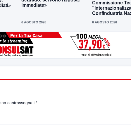
o,
Commissione Tec
immediate»
iati»
“Internazionalizz
Confindustria Na
6 AGOSTO 2026
6 AGOSTO 2026
sono contrassegnati
*