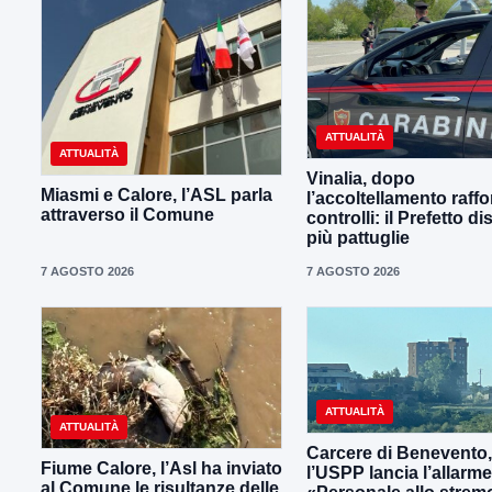
ATTUALITÀ
ATTUALITÀ
Vinalia, dopo
Miasmi e Calore, l’ASL parla
l’accoltellamento raffor
attraverso il Comune
controlli: il Prefetto d
più pattuglie
7 AGOSTO 2026
7 AGOSTO 2026
ATTUALITÀ
ATTUALITÀ
Carcere di Benevento,
Fiume Calore, l’Asl ha inviato
l’USPP lancia l’allarme
al Comune le risultanze delle