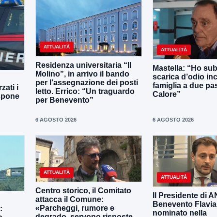
ATTUALITÀ
ATTUALITÀ
Residenza universitaria “Il
Mastella: “Ho sub
Molino”, in arrivo il bando
scarica d’odio inc
per l’assegnazione dei posti
famiglia a due pas
zati i
letto. Errico: “Un traguardo
Calore”
ispone
per Benevento”
6 AGOSTO 2026
6 AGOSTO 2026
ATTUALITÀ
ATTUALITÀ
Centro storico, il Comitato
Il Presidente di 
attacca il Comune:
Benevento Flavia
«Parcheggi, rumore e
:
nominato nella
degrado, servono risposte