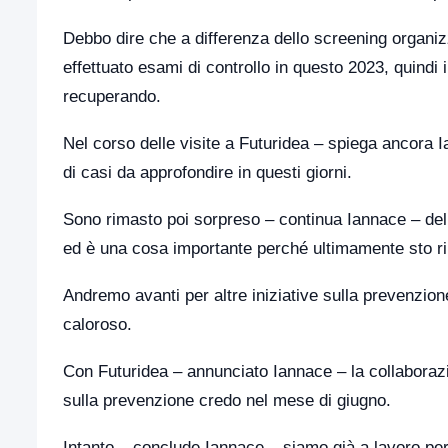
Debbo dire che a differenza dello screening organi
effettuato esami di controllo in questo 2023, quindi
recuperando.
Nel corso delle visite a Futuridea – spiega ancora 
di casi da approfondire in questi giorni.
Sono rimasto poi sorpreso – continua Iannace – del
ed è una cosa importante perché ultimamente sto ri
Andremo avanti per altre iniziative sulla prevenzione
caloroso.
Con Futuridea – annunciato Iannace – la collaborazi
sulla prevenzione credo nel mese di giugno.
Intanto – conclude Iannace – siamo già a lavoro per 