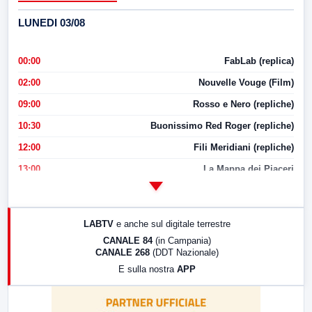
LUNEDI 03/08
00:00
FabLab (replica)
02:00
Nouvelle Vouge (Film)
09:00
Rosso e Nero (repliche)
10:30
Buonissimo Red Roger (repliche)
12:00
Fili Meridiani (repliche)
13:00
La Mappa dei Piaceri
14:00
LabNews
17:00
LabNews (replica)
LABTV
e anche sul digitale terrestre
18:30
Di Faccia e di Profilo (repliche)
CANALE 84
(in Campania)
CANALE 268
(DDT Nazionale)
19:30
LabNews (Diretta)
E sulla nostra
APP
21:00
Free Sport
23:00
LabNews (replica)