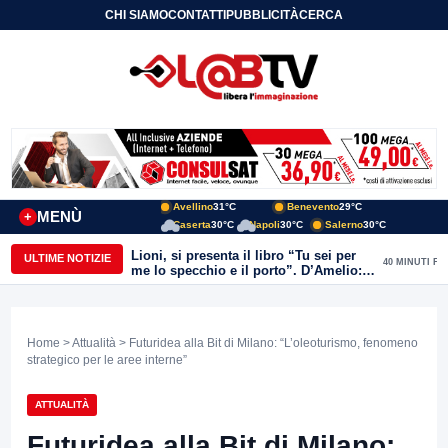
CHI SIAMO
CONTATTI
PUBBLICITÀ
CERCA
Avellino
31°C
Benevento
29°C
MENÙ
+
Caserta
30°C
Napoli
30°C
Salerno
30°C
Lioni, si presenta il libro “Tu sei per
ULTIME NOTIZIE
40 MINUTI FA
me lo specchio e il porto”. D’Amelio:
“Gettiamo un seme d’impegno futuro
per tante e tanti”
Home
>
Attualità
> Futuridea alla Bit di Milano: “L’oleoturismo, fenomeno
strategico per le aree interne”
ATTUALITÀ
Futuridea alla Bit di Milano: