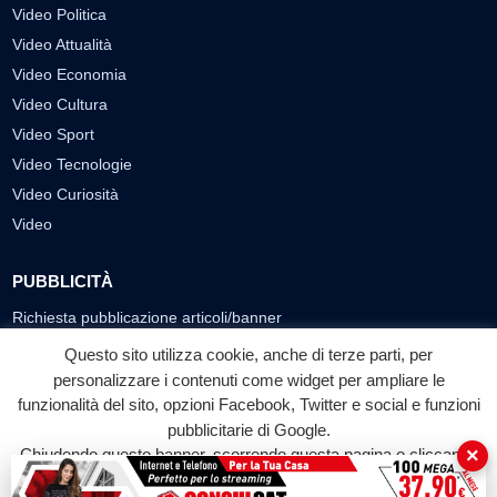
Video Politica
Video Attualità
Video Economia
Video Cultura
Video Sport
Video Tecnologie
Video Curiosità
Video
PUBBLICITÀ
Richiesta pubblicazione articoli/banner
Questo sito utilizza cookie, anche di terze parti, per
SEGUICI SUI SOCIAL
personalizzare i contenuti come widget per ampliare le
f
◎
▶
funzionalità del sito, opzioni Facebook, Twitter e social e funzioni
pubblicitarie di Google.
Facebook
Instagram
YouTube
×
Chiudendo questo banner, scorrendo questa pagina o cliccando
su qualunque suo elemento acconsenti all'uso dei cookie.