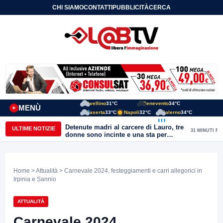
CHI SIAMO
CONTATTI
PUBBLICITÀ
CERCA
Avellino
31°C
Benevento
34°C
MENÙ
+
Caserta
33°C
Napoli
32°C
Salerno
34°C
Detenute madri al carcere di Lauro, tre
ULTIME NOTIZIE
31 MINUTI FA
donne sono incinte e una sta per
partorire. Ciambriello: Un bambino
non può avere il carcere come primo
orizzonte di vita
Home
>
Attualità
> Carnevale 2024, festeggiamenti e carri allegorici in
Irpinia e Sannio
ATTUALITÀ
Carnevale 2024,