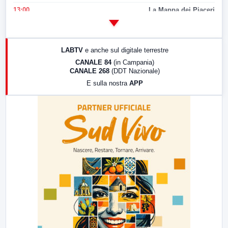
13:00
La Mappa dei Piaceri
14:00
LabNews
17:00
LabNews (replica)
LABTV
e anche sul digitale terrestre
18:30
Di Faccia e di Profilo (repliche)
CANALE 84
(in Campania)
CANALE 268
(DDT Nazionale)
19:30
LabNews (Diretta)
E sulla nostra
APP
21:00
Free Sport
23:00
LabNews (replica)