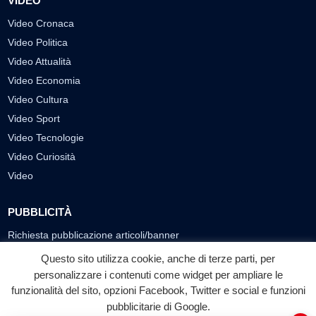
VIDEO
Video Cronaca
Video Politica
Video Attualità
Video Economia
Video Cultura
Video Sport
Video Tecnologie
Video Curiosità
Video
PUBBLICITÀ
Richiesta pubblicazione articoli/banner
Questo sito utilizza cookie, anche di terze parti, per
SEGUICI SUI SOCIAL
personalizzare i contenuti come widget per ampliare le
funzionalità del sito, opzioni Facebook, Twitter e social e funzioni
f
◎
▶
pubblicitarie di Google.
Facebook
Instagram
YouTube