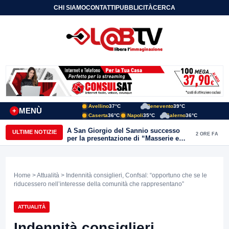
CHI SIAMO
CONTATTI
PUBBLICITÀ
CERCA
Avellino
37°C
Benevento
39°C
MENÙ
+
Caserta
36°C
Napoli
35°C
Salerno
36°C
A San Giorgio del Sannio successo
ULTIME NOTIZIE
2 ORE FA
per la presentazione di “Masserie e
vita contadina” di Carmine Nardone
Home
>
Attualità
> Indennità consiglieri, Confsal: “opportuno che se le
riducessero nell’interesse della comunità che rappresentano”
ATTUALITÀ
Indennità consiglieri,