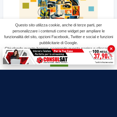
Questo sito utilizza cookie, anche di terze parti, per
personalizzare i contenuti come widget per ampliare le
funzionalità del sito, opzioni Facebook, Twitter e social e funzioni
pubblicitarie di Google.
×
Chiudendo questo banner, scorrendo questa pagina o cliccando
su qualunque suo elemento acconsenti all'uso dei cookie.
Accetta
Labtv.net è un prodotto Consulservice S.r.l.
Labtv.net è il sito ufficiale del canale televisivo di Lab Tv canale 84
del digitale terrestre Regione Campania