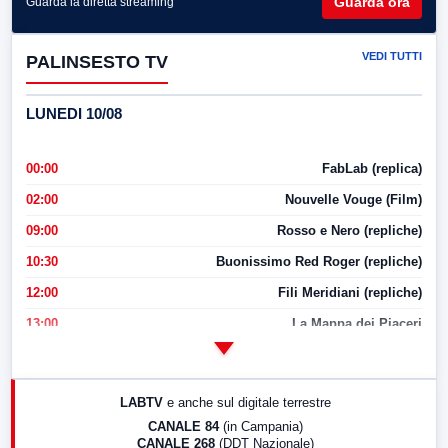
Guarda ora
Guarda la diretta streaming
VEDI TUTTI
PALINSESTO TV
LUNEDI 10/08
00:00
FabLab (replica)
02:00
Nouvelle Vouge (Film)
09:00
Rosso e Nero (repliche)
10:30
Buonissimo Red Roger (repliche)
12:00
Fili Meridiani (repliche)
13:00
La Mappa dei Piaceri
14:00
LabNews
17:00
LabNews (replica)
LABTV
e anche sul digitale terrestre
18:30
Di Faccia e di Profilo (repliche)
CANALE 84
(in Campania)
CANALE 268
(DDT Nazionale)
19:30
LabNews (Diretta)