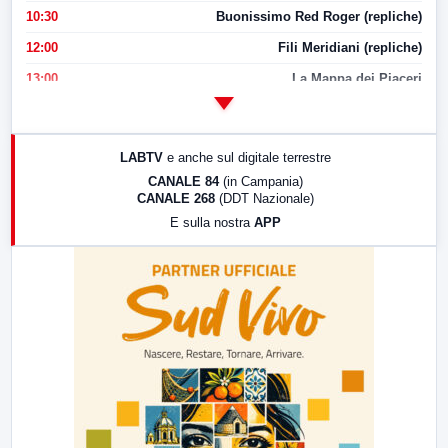
10:30
Buonissimo Red Roger (repliche)
12:00
Fili Meridiani (repliche)
13:00
La Mappa dei Piaceri
14:00
LabNews
17:00
LabNews (replica)
LABTV
e anche sul digitale terrestre
18:30
Di Faccia e di Profilo (repliche)
CANALE 84
(in Campania)
CANALE 268
(DDT Nazionale)
19:30
LabNews (Diretta)
E sulla nostra
APP
21:00
Free Sport
23:00
LabNews (replica)