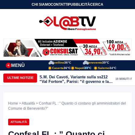
CHI SIAMO
CONTATTI
PUBBLICITÀ
CERCA
Avellino
36°C
Benevento
39°C
MENÙ
+
Caserta
36°C
Napoli
34°C
Salerno
34°C
S.M. Dei Cavoti, Variante sulla ss212
ULTIME NOTIZIE
19 MINUTI FA
“Val Fortore”, Parisi: “il governo e la
lega mantengono le promesse:
dall’infrastrutturazione passa il rilancio
del Sannio e delle zone interne”
Home
>
Attualità
> Confsal FL : ” Quanto ci costano gli amministratori del
Comune di Benevento?”
ATTUALITÀ
Confsal FL : ” Quanto ci