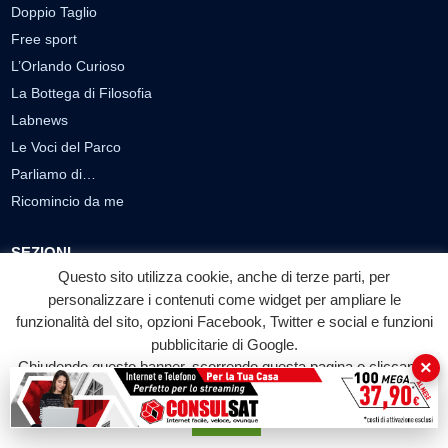
Doppio Taglio
Free sport
L’Orlando Curioso
La Bottega di Filosofia
Labnews
Le Voci del Parco
Parliamo di…
Ricomincio da me
SEZIONI
Questo sito utilizza cookie, anche di terze parti, per
Cronaca
personalizzare i contenuti come widget per ampliare le
Politica
funzionalità del sito, opzioni Facebook, Twitter e social e funzioni
Attualità
pubblicitarie di Google.
×
Cultura
Chiudendo questo banner, scorrendo questa pagina o cliccando
su qualunque suo elemento acconsenti all'uso dei cookie.
Economia
Sport
Accetta
Eventi