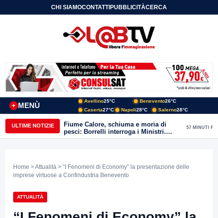
CHI SIAMO
CONTATTI
PUBBLICITÀ
CERCA
Avellino
25°C
Benevento
26°C
MENÙ
+
Caserta
27°C
Napoli
28°C
Salerno
28°C
Fiume Calore, schiuma e moria di
ULTIME NOTIZIE
57 MINUTI FA
pesci: Borrelli interroga i Ministri.
“Benevento paga l’assenza del
depuratore
Home
>
Attualità
> “I Fenomeni di Economy” la presentazione delle
imprese virtuose a Confindustria Benevento
ATTUALITÀ
“I Fenomeni di Economy” la