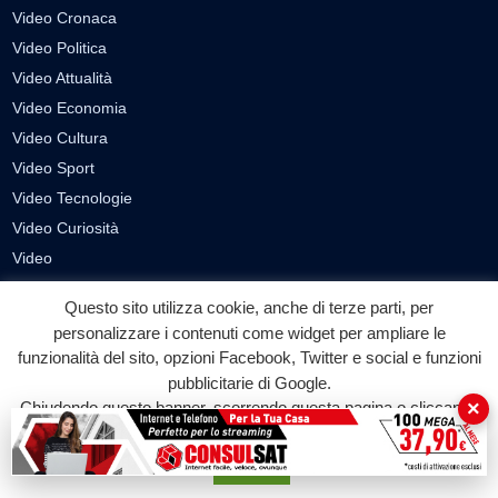
Video Cronaca
Video Politica
Video Attualità
Video Economia
Video Cultura
Video Sport
Video Tecnologie
Video Curiosità
Video
Questo sito utilizza cookie, anche di terze parti, per
PUBBLICITÀ
personalizzare i contenuti come widget per ampliare le
Richiesta pubblicazione articoli/banner
funzionalità del sito, opzioni Facebook, Twitter e social e funzioni
pubblicitarie di Google.
SEGUICI SUI SOCIAL
×
Chiudendo questo banner, scorrendo questa pagina o cliccando
su qualunque suo elemento acconsenti all'uso dei cookie.
f
◎
▶
Accetta
Facebook
Instagram
YouTube