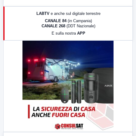
17:00
LabNews (replica)
LABTV
e anche sul digitale terrestre
18:30
Di Faccia e di Profilo (repliche)
CANALE 84
(in Campania)
CANALE 268
(DDT Nazionale)
19:30
LabNews (Diretta)
E sulla nostra
APP
21:00
Free Sport
23:00
LabNews (replica)