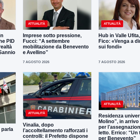
ATTUALITÀ
ATTUALITÀ
in
Imprese sotto pressione,
Hub in Valle Ufita
the PID
Fucci: “A settembre
Fico: «Venga a dir
realtà
mobilitazione da Benevento
sui fondi»
 Sannio
e Avellino”
7 AGOSTO 2026
7 AGOSTO 2026
ATTUALITÀ
ATTUALITÀ
Residenza universi
Molino”, in arrivo
Vinalia, dopo
per l’assegnazion
 parla
l’accoltellamento rafforzati i
letto. Errico: “Un
controlli: il Prefetto dispone
per Benevento”