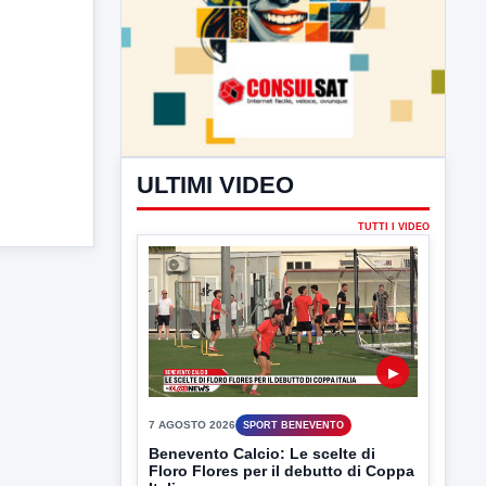
ULTIMI VIDEO
TUTTI I VIDEO
▶
7 AGOSTO 2026
SPORT BENEVENTO
Benevento Calcio: Le scelte di
Floro Flores per il debutto di Coppa
Italia
Il Benevento è pronto al debutto di Coppa
Italia. Scelte...