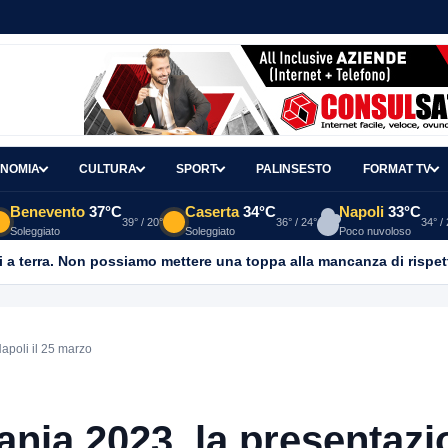
NOMIA
CULTURA
SPORT
PALINSESTO
FORMAT TV
Benevento
37°C
Caserta
34°C
Napoli
33°C
39° / 20°
36° / 24°
34° /
Soleggiato
Soleggiato
Poco nuvoloso
 a terra. Non possiamo mettere una toppa alla mancanza di rispet
poli il 25 marzo
ia 2023, la presentazi