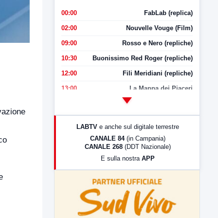
00:00
FabLab (replica)
02:00
Nouvelle Vouge (Film)
09:00
Rosso e Nero (repliche)
10:30
Buonissimo Red Roger (repliche)
12:00
Fili Meridiani (repliche)
13:00
La Mappa dei Piaceri
14:00
LabNews
vazione
17:00
LabNews (replica)
LABTV
e anche sul digitale terrestre
18:30
Di Faccia e di Profilo (repliche)
CANALE 84
(in Campania)
co
CANALE 268
(DDT Nazionale)
19:30
LabNews (Diretta)
E sulla nostra
APP
21:00
Free Sport
e
23:00
LabNews (replica)