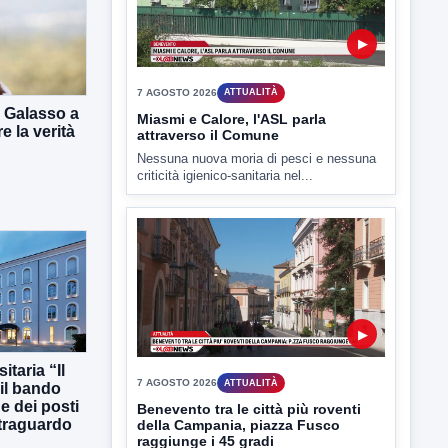
7 AGOSTO 2026
ATTUALITÀ
Miasmi e Calore, l'ASL parla
attraverso il Comune
Nessuna nuova moria di pesci e nessuna
criticità igienico-sanitaria nel...
, Galasso a
e la verità
▶
7 AGOSTO 2026
ATTUALITÀ
Benevento tra le città più roventi
della Campania, piazza Fusco
raggiunge i 45 gradi
taria “Il
 il bando
Benevento è tra le città più calde della
e dei posti
Campania. Lo...
 traguardo