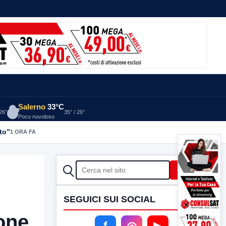
Salerno
33°C
 26°
35° / 26°
Poco nuvoloso
to”
1 ORA FA
CERCA
Cerca
SEGUICI SUI SOCIAL
one
f
◎
▶