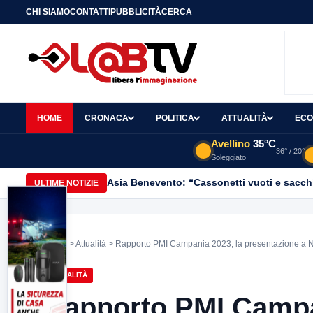
CHI SIAMO
CONTATTI
PUBBLICITÀ
CERCA
HOME
CRONACA
POLITICA
ATTUALITÀ
ECO
Avellino
35°C
36° / 20°
Soleggiato
Asia Benevento: “Cassonetti vuoti e sacchi
ULTIME NOTIZIE
Home
>
Attualità
> Rapporto PMI Campania 2023, la presentazione a Na
ATTUALITÀ
Rapporto PMI Campan