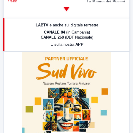
13:00
La Mappa dei Piaceri
14:00
LabNews
17:00
LabNews (replica)
LABTV
e anche sul digitale terrestre
18:30
Di Faccia e di Profilo (repliche)
CANALE 84
(in Campania)
CANALE 268
(DDT Nazionale)
19:30
LabNews (Diretta)
E sulla nostra
APP
21:00
Free Sport
23:00
LabNews (replica)