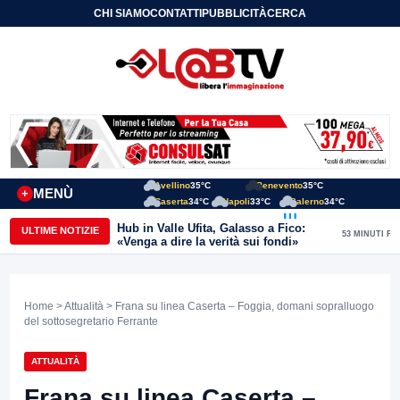
CHI SIAMO
CONTATTI
PUBBLICITÀ
CERCA
Avellino
35°C
Benevento
35°C
MENÙ
+
Caserta
34°C
Napoli
33°C
Salerno
34°C
Hub in Valle Ufita, Galasso a Fico:
ULTIME NOTIZIE
53 MINUTI FA
«Venga a dire la verità sui fondi»
Home
>
Attualità
> Frana su linea Caserta – Foggia, domani sopralluogo
del sottosegretario Ferrante
ATTUALITÀ
Frana su linea Caserta –