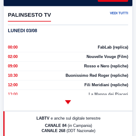
VEDI TUTTI
PALINSESTO TV
LUNEDI 03/08
00:00
FabLab (replica)
02:00
Nouvelle Vouge (Film)
09:00
Rosso e Nero (repliche)
10:30
Buonissimo Red Roger (repliche)
12:00
Fili Meridiani (repliche)
13:00
La Mappa dei Piaceri
14:00
LabNews
17:00
LabNews (replica)
LABTV
e anche sul digitale terrestre
18:30
Di Faccia e di Profilo (repliche)
CANALE 84
(in Campania)
CANALE 268
(DDT Nazionale)
19:30
LabNews (Diretta)