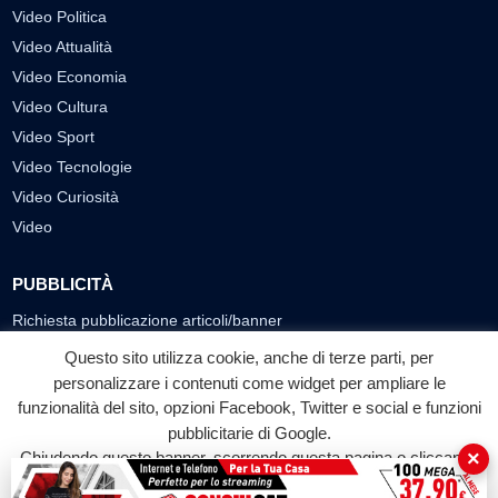
Video Politica
Video Attualità
Video Economia
Video Cultura
Video Sport
Video Tecnologie
Video Curiosità
Video
PUBBLICITÀ
Richiesta pubblicazione articoli/banner
Questo sito utilizza cookie, anche di terze parti, per
SEGUICI SUI SOCIAL
personalizzare i contenuti come widget per ampliare le
funzionalità del sito, opzioni Facebook, Twitter e social e funzioni
f
◎
▶
pubblicitarie di Google.
Facebook
Instagram
YouTube
×
Chiudendo questo banner, scorrendo questa pagina o cliccando
su qualunque suo elemento acconsenti all'uso dei cookie.