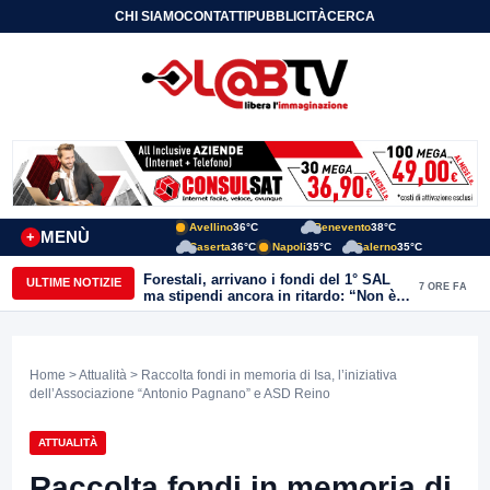
CHI SIAMO
CONTATTI
PUBBLICITÀ
CERCA
Avellino
36°C
Benevento
38°C
MENÙ
+
Caserta
36°C
Napoli
35°C
Salerno
35°C
Forestali, arrivano i fondi del 1° SAL
ULTIME NOTIZIE
7 ORE FA
ma stipendi ancora in ritardo: “Non è
più sostenibile”
Home
>
Attualità
> Raccolta fondi in memoria di Isa, l’iniziativa
dell’Associazione “Antonio Pagnano” e ASD Reino
ATTUALITÀ
Raccolta fondi in memoria di