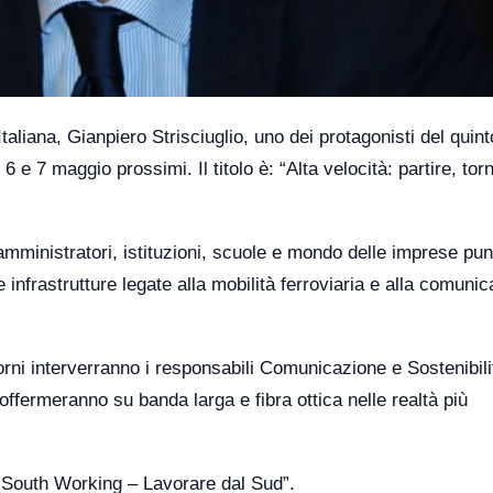
taliana, Gianpiero Strisciuglio, uno dei protagonisti del qui
 6 e 7 maggio prossimi. Il titolo è: “Alta velocità: partire, to
 amministratori, istituzioni, scuole e mondo delle imprese pu
e infrastrutture legate alla mobilità ferroviaria e alla comuni
giorni interverranno i responsabili Comunicazione e Sostenibili
offermeranno su banda larga e fibra ottica nelle realtà più
o “South Working – Lavorare dal Sud”.