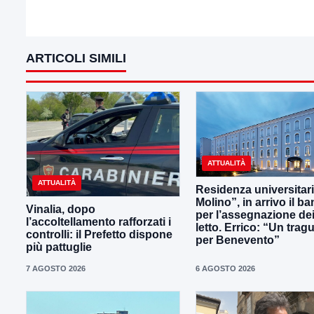
ARTICOLI SIMILI
ATTUALITÀ
ATTUALITÀ
Residenza universitaria
Molino”, in arrivo il b
Vinalia, dopo
per l’assegnazione dei
l’accoltellamento rafforzati i
letto. Errico: “Un trag
controlli: il Prefetto dispone
per Benevento”
più pattuglie
7 AGOSTO 2026
6 AGOSTO 2026