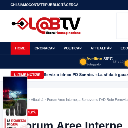
CHI SIAMO
CONTATTI
PUBBLICITÀ
CERCA
HOME
CRONACA
POLITICA
ATTUALITÀ
ECO
Avellino
36°C
37° / 19°
Soleggiato
Servizio idrico,PD Sannio: «La sfida è gar
ULTIME NOTIZIE
Home
>
Attualità
> Forum Aree Interne, a Benevento l’AD Rete Ferroviari
ATTUALITÀ
Forum Aree Interne,