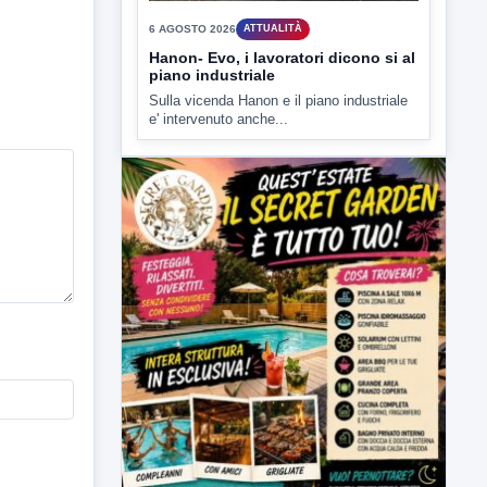
Mirabella Eclano, Raffaella Rita
D'Ambrosio,...
▶
6 AGOSTO 2026
ATTUALITÀ
Hanon- Evo, i lavoratori dicono si al
piano industriale
Sulla vicenda Hanon e il piano industriale
e' intervenuto anche...