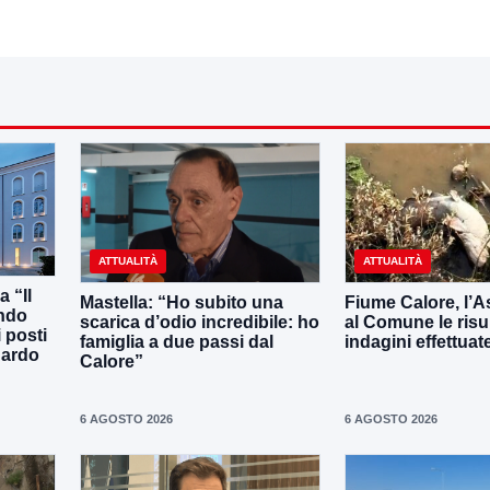
ATTUALITÀ
ATTUALITÀ
 “Il
Mastella: “Ho subito una
Fiume Calore, l’As
ando
scarica d’odio incredibile: ho
al Comune le risu
 posti
famiglia a due passi dal
indagini effettuat
uardo
Calore”
6 AGOSTO 2026
6 AGOSTO 2026