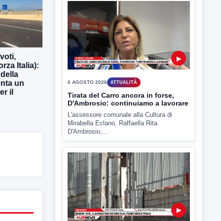
▶
6 AGOSTO 2026
ATTUALITÀ
Miasmi, Comitati dal Prefetto: non
voti,
lasciateci soli
rza Italia):
Comitati dal Prefetto Moscarella. Oltre a
della
rendere noto il flash...
enta un
er il
▶
6 AGOSTO 2026
ATTUALITÀ
Tirata del Carro ancora in forse,
D'Ambrosio: continuiamo a lavorare
L'assessore comunale alla Cultura di