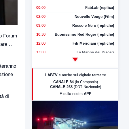
00:00
FabLab (replica)
02:00
Nouvelle Vouge (Film)
09:00
Rosso e Nero (repliche)
10:30
Buonissimo Red Roger (repliche)
nto Forum
12:00
Fili Meridiani (repliche)
rnare…
13:00
La Mappa dei Piaceri
14:00
LabNews
nteranno
17:00
LabNews (replica)
cazione
LABTV
e anche sul digitale terrestre
18:30
Di Faccia e di Profilo (repliche)
CANALE 84
(in Campania)
CANALE 268
(DDT Nazionale)
19:30
LabNews (Diretta)
E sulla nostra
APP
tà di
21:00
Free Sport
23:00
LabNews (replica)