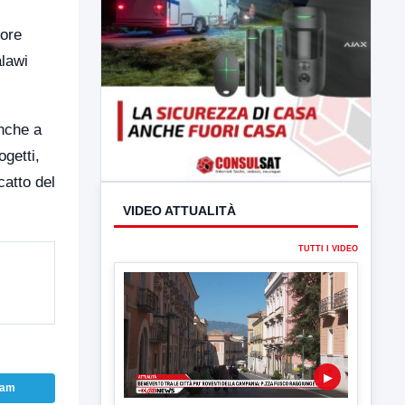
tore
alawi
anche a
ogetti,
catto del
ram
VIDEO ATTUALITÀ