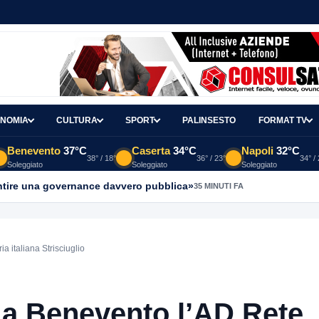
NOMIA
CULTURA
SPORT
PALINSESTO
FORMAT TV
Benevento
37°C
Caserta
34°C
Napoli
32°C
38° / 18°
36° / 23°
34° /
Soleggiato
Soleggiato
Soleggiato
antire una governance davvero pubblica»
35 MINUTI FA
a italiana Strisciuglio
 a Benevento l’AD Rete