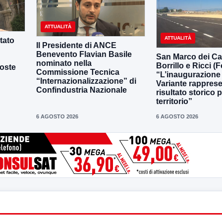
ATTUALITÀ
ATTUALITÀ
tato
Il Presidente di ANCE
Benevento Flavian Basile
San Marco dei Ca
nominato nella
Borrillo e Ricci (Fo
oste
Commissione Tecnica
“L’inaugurazione 
“Internazionalizzazione” di
Variante rappres
Confindustria Nazionale
risultato storico p
territorio”
6 AGOSTO 2026
6 AGOSTO 2026