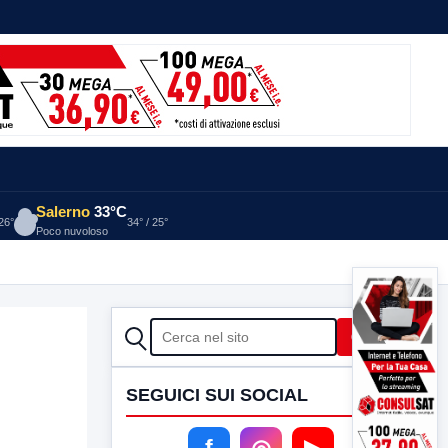
Salerno
33°C
 26°
34° / 25°
Poco nuvoloso
CERCA
Cerca
SEGUICI SUI SOCIAL
f
◎
▶