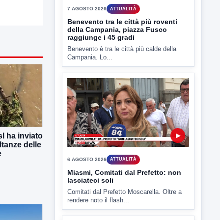
TUTTI I VIDEO
▶
7 AGOSTO 2026
ATTUALITÀ
Benevento tra le città più roventi
della Campania, piazza Fusco
l ha inviato
raggiunge i 45 gradi
ltanze delle
Benevento è tra le città più calde della
e
Campania. Lo...